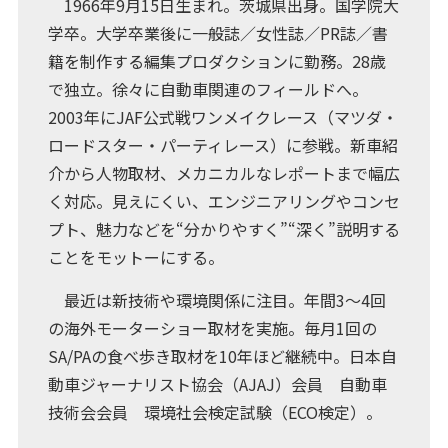
1966年9月15日生まれ。茨城県出身。国学院大
学卒。大学卒業後に一般誌／女性誌／PR誌／書
籍を制作する編集プロダクションに勤務。28歳
で独立。徐々に自動車関連のフィールドへ。
2003年にJAF公式戦ワンメイクレース（マツダ・
ロードスター・パーティレース）に参戦。新車紹
介から人物取材、メカニカルなレポートまで幅広
く対応。見えにくい、エンジニアリングやコンセ
プト、魅力などを“分かりやすく”“深く”説明する
ことをモットーにする。
最近は新技術や環境関係に注目。年間3～4回
の海外モーターショー取材を実施。毎月1回の
SA/PAの食べ歩き取材を10年ほど継続中。日本自
動車ジャーナリスト協会（AJAJ）会員 自動車
技術会会員 環境社会検定試験（ECO検定）。