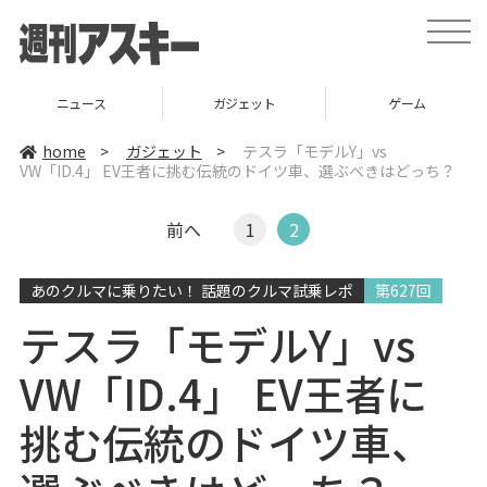
t
o
g
g
l
ニュース
ガジェット
ゲーム
e
n
a
home
>
ガジェット
>
テスラ「モデルY」vs
v
VW「ID.4」 EV王者に挑む伝統のドイツ車、選ぶべきはどっち？
i
g
a
t
前へ
1
2
i
o
n
あのクルマに乗りたい！ 話題のクルマ試乗レポ
第627回
テスラ「モデルY」vs
VW「ID.4」 EV王者に
挑む伝統のドイツ車、