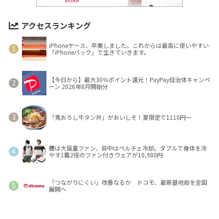
アクセスランキング
iPhoneケース、卒業しました。これからは最高に使いやすい
「iPhoneバック」で生きていきます。
【今日から】最大30％ポイント還元！PayPay自治体キャンペ
ーン 2026年8月開始分
「鬼おろし牛タン丼」がおいしそ！夏限定で1110円～
腰は大風量ファン、背中はペルチェ冷却。ダブルで身体を冷
やす1着2役のファン付きウェアが10,980円
「つながりにくい」改善なるか ドコモ、最新基地局を全国
展開へ