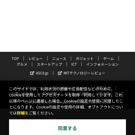
TOP
レビュー
ニュース
ガジェット
ゲーム
グルメ
スタートアップ
ICT
インフォメーション
ASCII.jp
MITテクノロジーレビュー
サイトポリシー
プライバシーポリシー
運営会社
このサイトでは、利用状況の把握や広告配信などのために、
お問い合わせ
広告掲載
スタッフ募集
電子版について
Cookieを使用してアクセスデータを取得・利用しています。これ
以降のページに遷移した場合、Cookieの設定や使用に同意したこ
©KADOKAWA ASCII Research Laboratories, Inc. 2026
とになります。Cookieの設定や使用の詳細、オプトアウトについ
ては
詳細
をご覧ください。
同意する