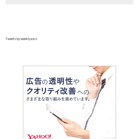
Tweets by weeklyascii