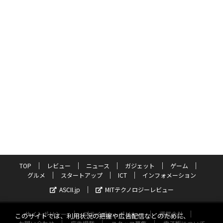
TOP
レビュー
ニュース
ガジェット
ゲーム
グルメ
スタートアップ
ICT
インフォメーション
ASCII.jp
MITテクノロジーレビュー
サイトポリシー
プライバシーポリシー
運営会社
このサイトでは、利用状況の把握や広告配信などのために、