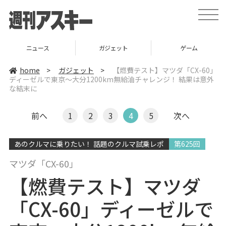
t
o
g
g
l
ニュース
ガジェット
ゲーム
e
n
a
home
>
ガジェット
>
【燃費テスト】マツダ「CX-60」
v
ディーゼルで東京～大分1200km無給油チャレンジ！ 結果は意外
i
な結末に
g
a
t
i
前へ
1
2
3
4
5
次へ
o
n
あのクルマに乗りたい！ 話題のクルマ試乗レポ
第625回
マツダ「CX-60」
【燃費テスト】マツダ
「CX-60」ディーゼルで