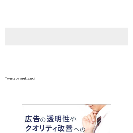
Tweets by weeklyascii