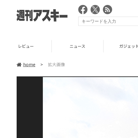
レビュー
ニュース
ガジェッ
home
>
拡大画像