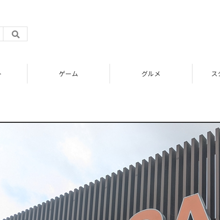
ト
ゲーム
グルメ
ス