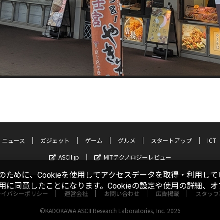
ニュース
ガジェット
ゲーム
グルメ
スタートアップ
ICT
ASCII.jp
MITテクノロジーレビュー
ために、Cookieを使用してアクセスデータを取得・利用して
使用に同意したことになります。Cookieの設定や使用の詳細、
ライバシーポリシー
運営会社
お問い合わせ
広告掲載
スタッフ
©KADOKAWA ASCII Research Laboratories, Inc. 2026