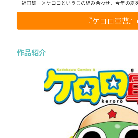
福田雄一×ケロロというこの組み合わせ、今年の夏
『ケロロ軍曹』の
作品紹介