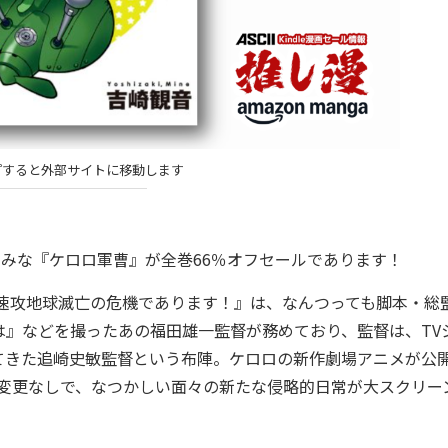
プすると外部サイトに移動します
みな『ケロロ軍曹』が全巻66％オフセールであります！
速攻地球滅亡の危機であります！』は、なんつっても脚本・総
』などを撮ったあの福田雄一監督が務めており、監督は、TV
てきた追崎史敏監督という布陣。ケロロの新作劇場アニメが公
から変更なしで、なつかしい面々の新たな侵略的日常が大スクリー