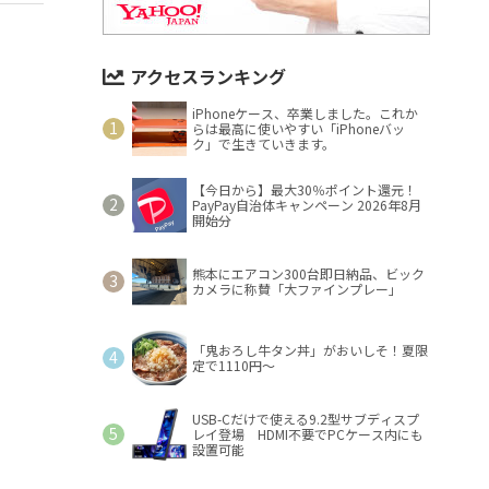
アクセスランキング
iPhoneケース、卒業しました。これか
らは最高に使いやすい「iPhoneバッ
ク」で生きていきます。
【今日から】最大30％ポイント還元！
PayPay自治体キャンペーン 2026年8月
開始分
熊本にエアコン300台即日納品、ビック
カメラに称賛「大ファインプレー」
「鬼おろし牛タン丼」がおいしそ！夏限
定で1110円～
USB-Cだけで使える9.2型サブディスプ
レイ登場 HDMI不要でPCケース内にも
設置可能