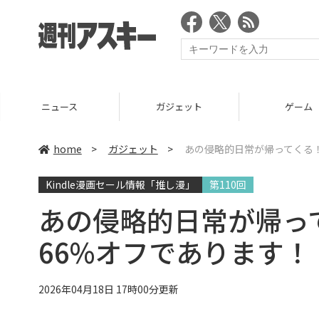
ニュース
ガジェット
ゲーム
home
>
ガジェット
>
あの侵略的日常が帰ってくる！
Kindle漫画セール情報「推し漫」
第110回
あの侵略的日常が帰っ
66%オフであります！【
2026年04月18日 17時00分更新