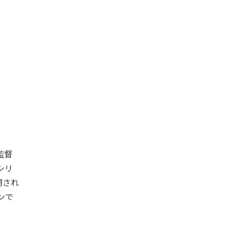
監督
シリ
開され
ンで