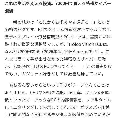
これは生活を変える投資。7200円で買える特盛サイバー
浪漫
一番の魅力は「とにかくお求めやす過ぎる！」という
価格のバグです。PCのシステム情報を表示するような小
型ディスプレイや液晶搭載型のPCパーツは、富豪にだけ
許された贅沢な選択肢でしたが、Trofeo Vision LCDは、
なんと7200円前後（2026年4月16日Amazon調べ）。こ
れまで高くて手が出せなかった特盛りのサイバー浪漫
が、7200円で自分のPCにやってくる──。この事実だけ
でもう、ガジェット好きとしては狂喜乱舞していい。
もちろん安いからといって作りがチープなんてことは
ありません。CPUやGPUの温度、使用率、ファンの回転
数といったマニアックなPCの内部情報を、リアルタイム
にモニタリングして表示してくれます。ガラスパネル越
しに絶え間なく変化するデジタルな数値を眺めているだ