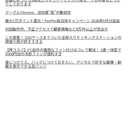
りしております
グーグルChrome、深刻度"高"の脆弱性
最大1万ポイント還元！PayPay自治体キャンペーン 2026年5月分追加
村田製作所、不正アクセスで顧客情報など8万件以上が流出か
この変態！ SSDケースまでついた全部入りドッキングステーションの
欲張り感が好きすぎる
【神コスパ】PC自作の面倒なファン付けはコレで解決！ 3連一体型で
5000円台の冷却ファンが便利すぎ
身につけてえ。バッグにつけておきたい、デジタルで好きな画像・動
画を表示できる缶バッジ