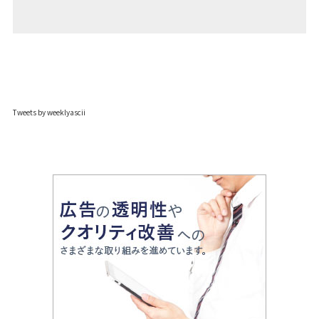
Tweets by weeklyascii