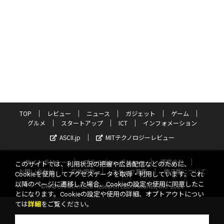
TOP
レビュー
ニュース
ガジェット
ゲーム
グルメ
スタートアップ
ICT
インフォメーション
ASCII.jp
MITテクノロジーレビュー
サイトポリシー
プライバシーポリシー
運営会社
このサイトでは、利用状況の把握や広告配信などのために、
お問い合わせ
広告掲載
スタッフ募集
電子版について
Cookieを使用してアクセスデータを取得・利用しています。これ
以降のページに遷移した場合、Cookieの設定や使用に同意したこ
©KADOKAWA ASCII Research Laboratories, Inc. 2026
とになります。Cookieの設定や使用の詳細、オプトアウトについ
ては
詳細
をご覧ください。