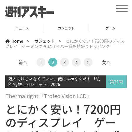
t
o
g
g
l
ニュース
ガジェット
ゲーム
e
n
a
home
>
ガジェット
>
とにかく安い！7200円のディス
v
プレイ ゲーミングPCにサイバー感を特盛りトッピング
i
g
a
t
前へ
1
2
3
4
5
次へ
i
o
n
万人向けじゃなくていい、俺には神なんだ！ 「私
第21回
的My推しガジェット」2026
Thermalright「Trofeo Vision LCD」
とにかく安い！7200円
のディスプレイ ゲー