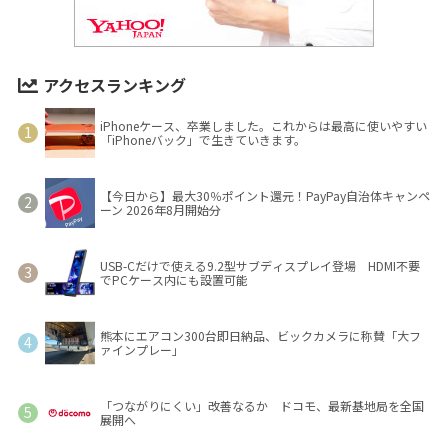
アクセスランキング
iPhoneケース、卒業しました。これからは最高に使いやすい
「iPhoneバック」で生きていきます。
【今日から】最大30％ポイント還元！PayPay自治体キャンペ
ーン 2026年8月開始分
USB-Cだけで使える9.2型サブディスプレイ登場 HDMI不要
でPCケース内にも設置可能
熊本にエアコン300台即日納品、ビックカメラに称賛「大フ
ァインプレー」
「つながりにくい」改善なるか ドコモ、最新基地局を全国
展開へ