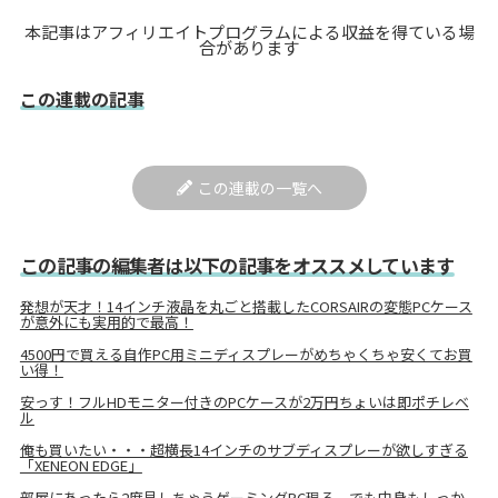
本記事はアフィリエイトプログラムによる収益を得ている場
合があります
この連載の記事
この連載の一覧へ
この記事の編集者は以下の記事をオススメしています
発想が天才！14インチ液晶を丸ごと搭載したCORSAIRの変態PCケース
が意外にも実用的で最高！
4500円で買える自作PC用ミニディスプレーがめちゃくちゃ安くてお買
い得！
安っす！フルHDモニター付きのPCケースが2万円ちょいは即ポチレベ
ル
俺も買いたい・・・超横長14インチのサブディスプレーが欲しすぎる
「XENEON EDGE」
部屋にあったら2度見しちゃうゲーミングPC現る でも中身もしっか