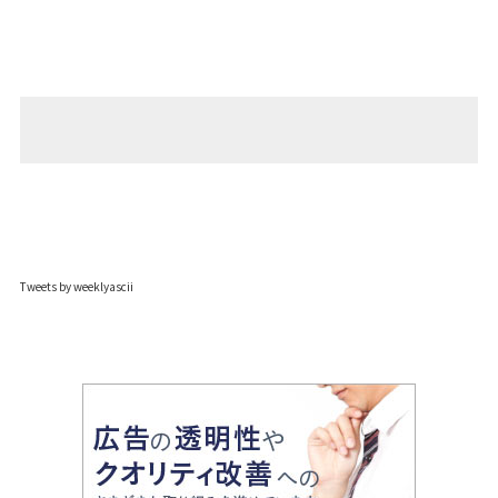
Tweets by weeklyascii