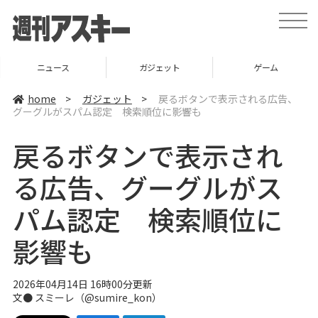
t
o
g
g
l
ニュース
ガジェット
ゲーム
e
n
a
home
>
ガジェット
>
戻るボタンで表示される広告、
v
グーグルがスパム認定 検索順位に影響も
i
g
a
戻るボタンで表示され
t
i
o
る広告、グーグルがス
n
パム認定 検索順位に
影響も
2026年04月14日 16時00分更新
文● スミーレ（@sumire_kon）