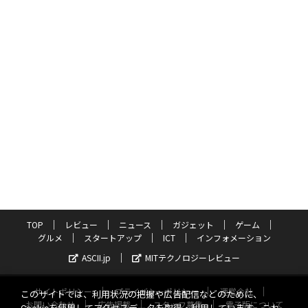
TOP
レビュー
ニュース
ガジェット
ゲーム
グルメ
スタートアップ
ICT
インフォメーション
ASCII.jp
MITテクノロジーレビュー
サイトポリシー
プライバシーポリシー
運営会社
このサイトでは、利用状況の把握や広告配信などのために、
お問い合わせ
広告掲載
スタッフ募集
電子版について