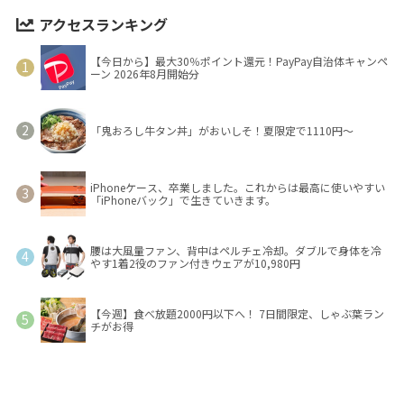
アクセスランキング
【今日から】最大30％ポイント還元！PayPay自治体キャンペ
ーン 2026年8月開始分
「鬼おろし牛タン丼」がおいしそ！夏限定で1110円～
iPhoneケース、卒業しました。これからは最高に使いやすい
「iPhoneバック」で生きていきます。
腰は大風量ファン、背中はペルチェ冷却。ダブルで身体を冷
やす1着2役のファン付きウェアが10,980円
【今週】食べ放題2000円以下へ！ 7日間限定、しゃぶ葉ラン
チがお得