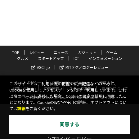
TOP
レビュー
ニュース
ガジェット
ゲーム
グルメ
スタートアップ
ICT
インフォメーション
ASCII.jp
MITテクノロジーレビュー
サイトポリシー
プライバシーポリシー
運営会社
このサイトでは、利用状況の把握や広告配信などのために、
お問い合わせ
広告掲載
スタッフ募集
電子版について
Cookieを使用してアクセスデータを取得・利用しています。これ
以降のページに遷移した場合、Cookieの設定や使用に同意したこ
©KADOKAWA ASCII Research Laboratories, Inc. 2026
とになります。Cookieの設定や使用の詳細、オプトアウトについ
ては
詳細
をご覧ください。
同意する
＞プライバシーポリシー