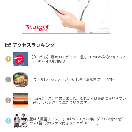
アクセスランキング
【今日から】最大30％ポイント還元！PayPay自治体キャンペ
ーン 2026年8月開始分
「鬼おろし牛タン丼」がおいしそ！夏限定で1110円～
iPhoneケース、卒業しました。これからは最高に使いやすい
「iPhoneバック」で生きていきます。
腰は大風量ファン、背中はペルチェ冷却。ダブルで身体を冷
やす1着2役のファン付きウェアが10,980円