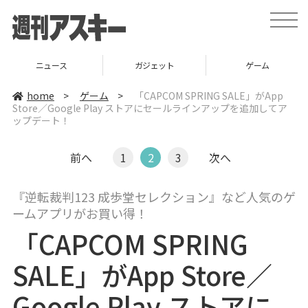
t
o
g
g
l
ニュース
ガジェット
ゲーム
e
n
a
home
>
ゲーム
>
「CAPCOM SPRING SALE」がApp
v
Store／Google Play ストアにセールラインアップを追加してア
i
ップデート！
g
a
t
i
前へ
1
2
3
次へ
o
n
『逆転裁判123 成歩堂セレクション』など人気のゲ
ームアプリがお買い得！
「CAPCOM SPRING
SALE」がApp Store／
Google Play ストアに