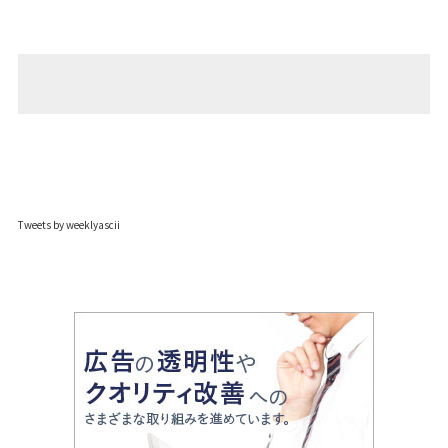
Tweets by weeklyascii