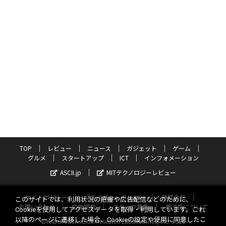
TOP
レビュー
ニュース
ガジェット
ゲーム
グルメ
スタートアップ
ICT
インフォメーション
ASCII.jp
MITテクノロジーレビュー
サイトポリシー
プライバシーポリシー
運営会社
このサイトでは、利用状況の把握や広告配信などのために、
お問い合わせ
広告掲載
スタッフ募集
電子版について
Cookieを使用してアクセスデータを取得・利用しています。これ
以降のページに遷移した場合、Cookieの設定や使用に同意したこ
©KADOKAWA ASCII Research Laboratories, Inc. 2026