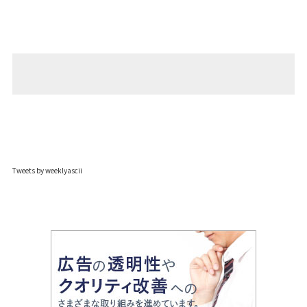
Tweets by weeklyascii