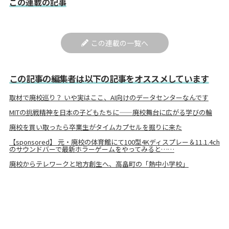
この連載の記事
この連載の一覧へ
この記事の編集者は以下の記事をオススメしています
取材で廃校巡り？ いや実はここ、AI向けのデータセンターなんです
MITの挑戦精神を日本の子どもたちに——廃校舞台に広がる学びの輪
廃校を買い取ったら卒業生がタイムカプセルを掘りに来た
【sponsored】 元・廃校の体育館にて100型4Kディスプレー＆11.1.4ch
のサウンドバーで最新ホラーゲームをやってみると……
廃校からテレワークと地方創生へ、高畠町の「熱中小学校」