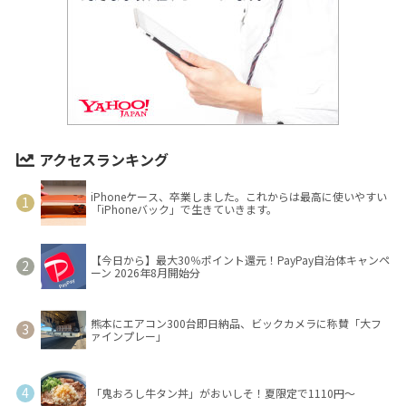
アクセスランキング
iPhoneケース、卒業しました。これからは最高に使いやすい
「iPhoneバック」で生きていきます。
【今日から】最大30％ポイント還元！PayPay自治体キャンペ
ーン 2026年8月開始分
熊本にエアコン300台即日納品、ビックカメラに称賛「大フ
ァインプレー」
「鬼おろし牛タン丼」がおいしそ！夏限定で1110円～