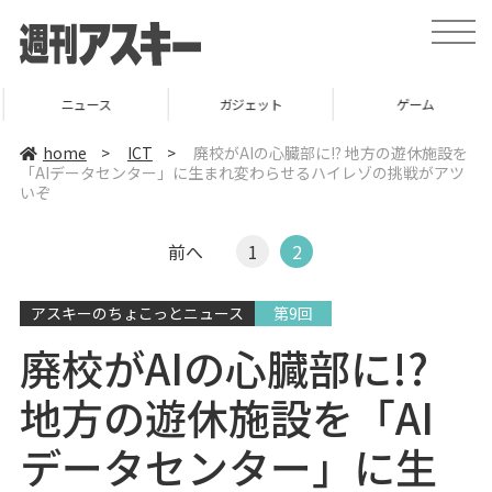
t
o
g
g
l
ニュース
ガジェット
ゲーム
e
n
a
home
>
ICT
>
廃校がAIの心臓部に!? 地方の遊休施設を
v
「AIデータセンター」に生まれ変わらせるハイレゾの挑戦がアツ
i
いぞ
g
a
t
i
前へ
1
2
o
n
アスキーのちょこっとニュース
第9回
廃校がAIの心臓部に!?
地方の遊休施設を「AI
データセンター」に生