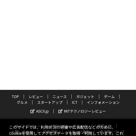
TOP
レビュー
ニュース
ガジェット
ゲーム
グルメ
スタートアップ
ICT
インフォメーション
ASCII.jp
MITテクノロジーレビュー
サイトポリシー
プライバシーポリシー
運営会社
このサイトでは、利用状況の把握や広告配信などのために、
お問い合わせ
広告掲載
スタッフ募集
電子版について
Cookieを使用してアクセスデータを取得・利用しています。これ