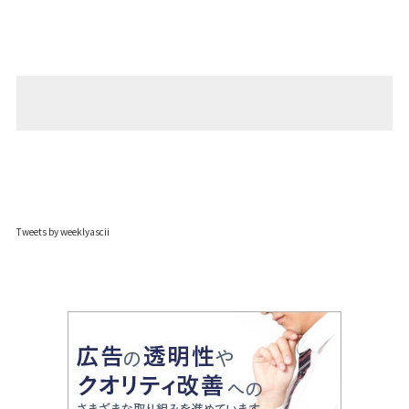
Tweets by weeklyascii