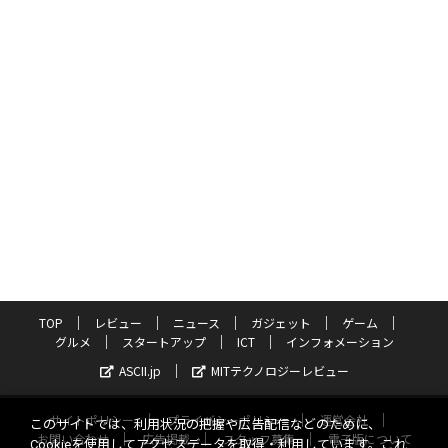
TOP
レビュー
ニュース
ガジェット
ゲーム
グルメ
スタートアップ
ICT
インフォメーション
ASCII.jp
MITテクノロジーレビュー
サイトポリシー
プライバシーポリシー
運営会社
このサイトでは、利用状況の把握や広告配信などのために、
お問い合わせ
広告掲載
スタッフ募集
電子版について
Cookieを使用してアクセスデータを取得・利用しています。これ