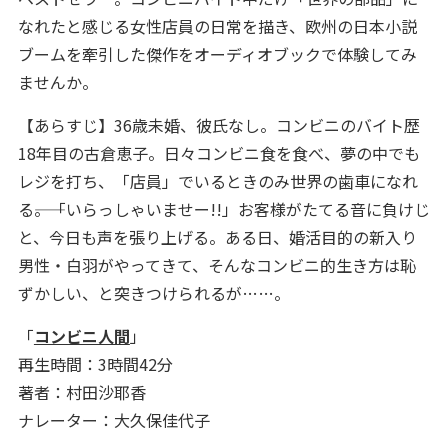
なれたと感じる女性店員の日常を描き、欧州の日本小説
ブームを牽引した傑作をオーディオブックで体験してみ
ませんか。
【あらすじ】36歳未婚、彼氏なし。コンビニのバイト歴
18年目の古倉恵子。日々コンビニ食を食べ、夢の中でも
レジを打ち、「店員」でいるときのみ世界の歯車になれ
る――。「いらっしゃいませー!!」お客様がたてる音に負けじ
と、今日も声を張り上げる。ある日、婚活目的の新入り
男性・白羽がやってきて、そんなコンビニ的生き方は恥
ずかしい、と突きつけられるが……。
「
コンビニ人間
」
再生時間：3時間42分
著者：村田沙耶香
ナレーター：大久保佳代子