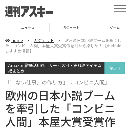
t
o
g
g
l
ニュース
ガジェット
ゲーム
e
n
a
home
>
ガジェット
>
欧州の日本小説ブームを牽引し
v
た「コンビニ人間」本屋大賞受賞作を耳から楽しめ！【Audible
i
おすすめ情報】
g
a
t
i
Amazon徹底活用術：サービス別・売れ筋アイテム
第5回
o
総まとめ
n
『「ない仕事」の作り方』『コンビニ人間』
欧州の日本小説ブーム
を牽引した「コンビニ
人間」本屋大賞受賞作