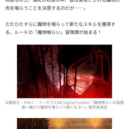
肉を喰らうことを決意するのだが──。
ただひたすらに魔物を喰らって新たなスキルを獲得す
る、ルードの「魔物喰らい」冒険譚が始まる！
©錬金王・かわく・フーモア/LINE Digital Frontier/「魔物喰らいの冒険
者～俺だけ魔物を喰らって強くなる～」製作委員会