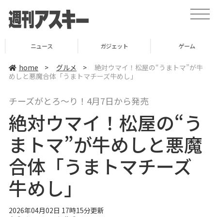
t
o
g
g
l
ニュース
ガジェット
ゲーム
e
n
a
home
>
グルメ
>
絶対ウマイ！松屋の“うまトマ”が牛
v
めしと悪魔合体「うまトマチーズ牛めし」
i
g
a
チーズがとろ～り！4月7日から発売
t
i
絶対ウマイ！松屋の“う
o
n
まトマ”が牛めしと悪魔
合体「うまトマチーズ
牛めし」
2026年04月02日 17時15分更新