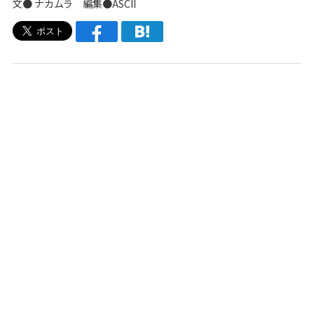
文● ナカムラ 編集●ASCII