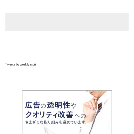
Tweets by weeklyascii