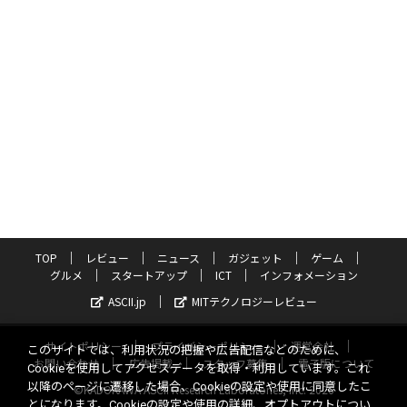
TOP
レビュー
ニュース
ガジェット
ゲーム
グルメ
スタートアップ
ICT
インフォメーション
ASCII.jp
MITテクノロジーレビュー
サイトポリシー
プライバシーポリシー
運営会社
このサイトでは、利用状況の把握や広告配信などのために、
お問い合わせ
広告掲載
スタッフ募集
電子版について
Cookieを使用してアクセスデータを取得・利用しています。これ
以降のページに遷移した場合、Cookieの設定や使用に同意したこ
©KADOKAWA ASCII Research Laboratories, Inc. 2026
とになります。Cookieの設定や使用の詳細、オプトアウトについ