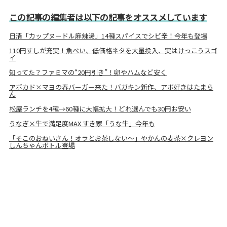
この記事の編集者は以下の記事をオススメしています
日清「カップヌードル麻辣湯」14種スパイスでシビ辛！今年も登場
110円すしが充実！魚べい、低価格ネタを大量投入、実はけっこうスゴ
イ
知ってた？ファミマの“20円引き”！卵やハムなど安く
アボカド×マヨの春バーガー来た！バガキン新作、アボ好きはたまら
ん
松屋ランチを4種→60種に大幅拡大！どれ選んでも30円お安い
うなぎ×牛で満足度MAX すき家「うな牛」今年も
「そこのおねいさん！オラとお茶しない〜」やかんの麦茶×クレヨン
しんちゃんボトル登場