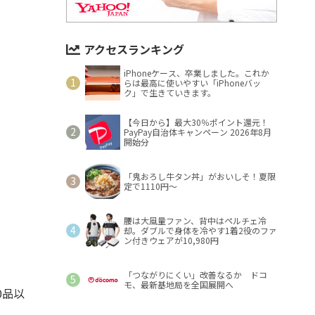
アクセスランキング
iPhoneケース、卒業しました。これか
らは最高に使いやすい「iPhoneバッ
ク」で生きていきます。
【今日から】最大30％ポイント還元！
PayPay自治体キャンペーン 2026年8月
開始分
「鬼おろし牛タン丼」がおいしそ！夏限
定で1110円～
腰は大風量ファン、背中はペルチェ冷
却。ダブルで身体を冷やす1着2役のファ
ン付きウェアが10,980円
「つながりにくい」改善なるか ドコ
モ、最新基地局を全国展開へ
0品以