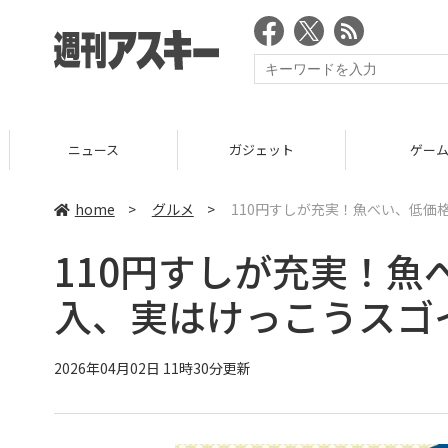
ニュース
ガジェット
ゲーム
home
>
グルメ
>
110円すしが充実！魚べい、低価
110円すしが充実！
入、実はけっこうスゴ
2026年04月02日 11時30分更新