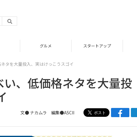
グルメ
スタートアップ
格ネタを大量投入、実はけっこうスゴイ
魚べい、低価格ネタを大量投
イ
文● ナカムラ 編集●ASCII