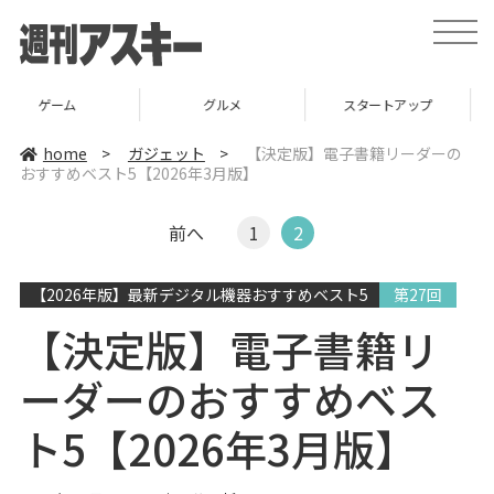
t
o
g
g
l
グルメ
スタートアップ
ICT
e
n
a
home
>
ガジェット
>
【決定版】電子書籍リーダーの
v
おすすめベスト5【2026年3月版】
i
g
a
t
前へ
1
2
i
o
n
【2026年版】最新デジタル機器おすすめベスト5
第27回
【決定版】電子書籍リ
ーダーのおすすめベス
ト5【2026年3月版】