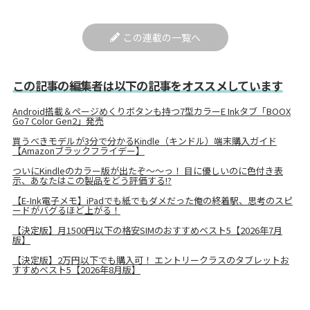
この連載の一覧へ
この記事の編集者は以下の記事をオススメしています
Android搭載＆ページめくりボタンも持つ7型カラーE Inkタブ「BOOX
Go7 Color Gen2」発売
買うべきモデルが3分で分かるKindle（キンドル）端末購入ガイド
【Amazonブラックフライデー】
ついにKindleのカラー版が出たぞ～～っ！ 目に優しいのに色付き表
示、あなたはこの製品をどう評価する!?
【E-Ink電子メモ】iPadでも紙でもダメだった俺の終着駅、思考のスピ
ードがバグるほど上がる！
【決定版】月1500円以下の格安SIMのおすすめベスト5【2026年7月
版】
【決定版】2万円以下でも購入可！ エントリークラスのタブレットお
すすめベスト5【2026年8月版】