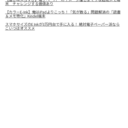
末 チャレンジする価値あり
【カラーE-Ink】俺はiPadよりこっち！「気が散る」問題解消の「読書
＆メモ特化」Kindel端末
スマホサイズのE Inkが3万円台で手に入る！ 絶対電子ペーパー派なら
こいつはオススメ