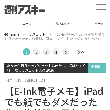
t
o
g
g
l
ニュース
ガジェット
ゲーム
e
n
a
home
>
ガジェット
>
【E-Ink電子メモ】iPadでも紙で
v
もダメだった俺の終着駅、思考のスピードがバグるほど上がる！
i
g
a
t
1
2
3
4
5
次へ
i
o
n
あなたが買うべきガジェットは俺たちに選ばせてく
第106
回
れ！ 推しガジェット大賞 2026
iFLYTEK「AINOTE2」
【E-Ink電子メモ】iPad
でも紙でもダメだった