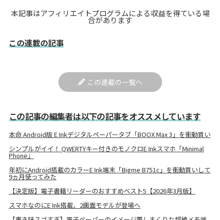
本記事はアフィリエイトプログラムによる収益を得ている場
合があります
この連載の記事
この連載の一覧へ
この記事の編集者は以下の記事をオススメしています
本命 Android版 E Inkデジタルペーパータブ「BOOX Max 3」を衝動買い
シンプルがイイ！ QWERTYキー付きのモノクロE Inkスマホ「Minimal
Phone」
年初にAndroid搭載のカラーE Ink端末「Bigme B751c」を衝動買いして
9ヵ月使ってみた
【決定版】電子書籍リーダーのおすすめベスト5【2026年3月版】
スマホなのにE Ink搭載、2画面モデルが登場へ
【書き味スゴすぎ】電子ペーパーのイメージ覆しまくりな超絶メモ端