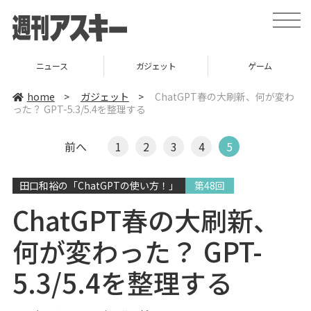
t
o
g
g
l
ニュース
ガジェット
ゲーム
e
n
a
home
>
ガジェット
>
ChatGPT春の大刷新、何が変わ
v
った？ GPT-5.3/5.4を整理する
i
g
a
t
前へ
1
2
3
4
5
i
o
n
田口和裕の「ChatGPTの使い方！」
第48回
ChatGPT春の大刷新、
何が変わった？ GPT-
5.3/5.4を整理する