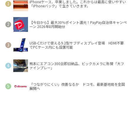
iPhoneケース、卒業しました。これからは最高に使いやすい
「iPhoneバック」で生きていきます。
【今日から】最大30％ポイント還元！PayPay自治体キャンペ
ーン 2026年8月開始分
USB-Cだけで使える9.2型サブディスプレイ登場 HDMI不要
でPCケース内にも設置可能
熊本にエアコン300台即日納品、ビックカメラに称賛「大フ
ァインプレー」
「つながりにくい」改善なるか ドコモ、最新基地局を全国
展開へ