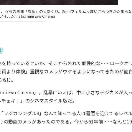
うな、うちの黒猫「あめ」の大あくび。8mmフィルムっぽいざらつきがたまら
ルム instax mini Evo Cinema
キ
を持っているせいか、そこから外れた個性的な……ロークオ
画質より体験」重視なカメラがウケるようになってきたのが面
て感じ。
ni Evo Cinema」。乱暴にいえば、中に小さなデジカメが入
ルチェキ！」のシネマスタイル版だ。
「フジカシングル8」なんて知ってる人は還暦を迎えてるレベ
の動画カメラがあったのである。今から61年前……なんと19