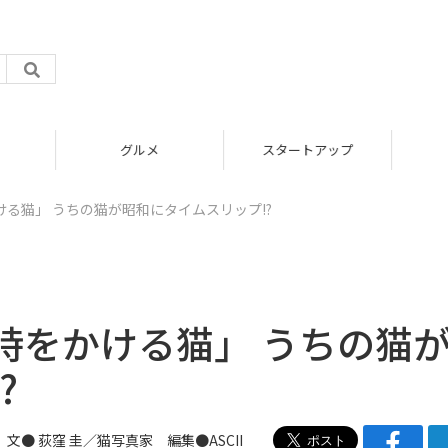
グルメ
スタートアップ
る猫」 うちの猫が昭和にタイムスリップ!?
時をかける猫」 うちの猫
?
文● 荻窪 圭／猫写真家 編集●ASCII