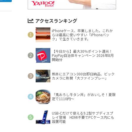
アクセスランキング
iPhoneケース、卒業しました。これか
らは最高に使いやすい「iPhoneバッ
ク」で生きていきます。
【今日から】最大30％ポイント還元！
PayPay自治体キャンペーン 2026年8月
開始分
熊本にエアコン300台即日納品、ビック
カメラに称賛「大ファインプレー」
「鬼おろし牛タン丼」がおいしそ！夏限
定で1110円～
USB-Cだけで使える9.2型サブディスプ
レイ登場 HDMI不要でPCケース内にも
設置可能