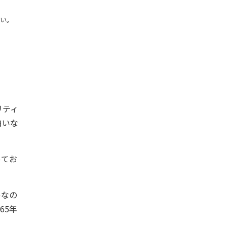
ない。
リティ
白いな
ってお
ルなの
65年