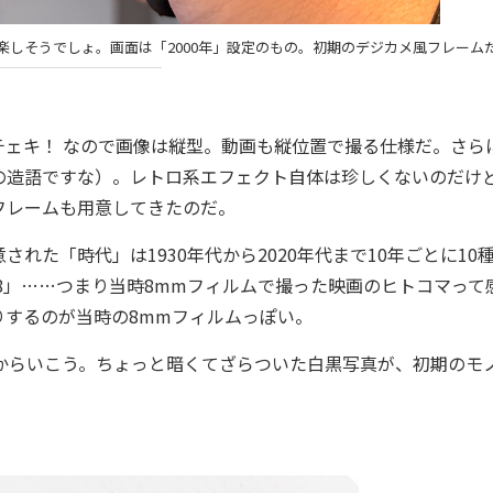
見るだけで、楽しそうでしょ。画面は「2000年」設定のもの。初期のデジカメ風フレーム
ェキ！ なので画像は縦型。動画も縦位置で撮る仕様だ。さら
の造語ですな）。レトロ系エフェクト自体は珍しくないのだけ
フレームも用意してきたのだ。
た「時代」は1930年代から2020年代まで10年ごとに10
ル8」……つまり当時8mmフィルムで撮った映画のヒトコマって
するのが当時の8mmフィルムっぽい。
からいこう。ちょっと暗くてざらついた白黒写真が、初期のモ