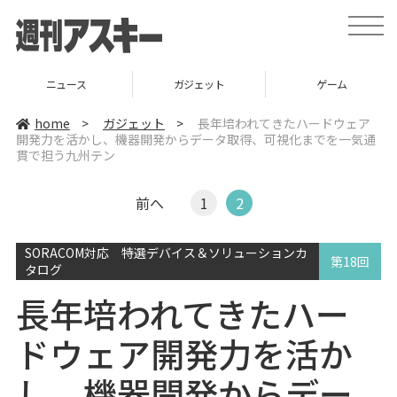
t
o
g
g
l
ニュース
ガジェット
ゲーム
e
n
a
home
>
ガジェット
>
長年培われてきたハードウェア
v
開発力を活かし、機器開発からデータ取得、可視化までを一気通
i
貫で担う九州テン
g
a
t
i
前へ
1
2
o
n
SORACOM対応 特選デバイス＆ソリューションカ
第18回
タログ
長年培われてきたハー
ドウェア開発力を活か
し、機器開発からデー