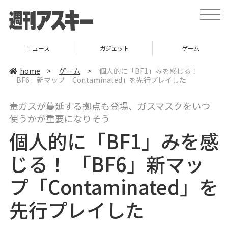
t
o
g
g
l
ニュース
ガジェット
ゲーム
e
n
a
home
>
ゲーム
>
個人的に「BF1」みを感じる！
v
「BF6」新マップ「Contaminated」を先行プレイした
i
g
a
毒ガスが蔓延する拠点も登場、ガスマスクをいつ
t
i
使うかが重要になりそう
o
n
個人的に「BF1」みを感
じる！ 「BF6」新マッ
プ「Contaminated」を
先行プレイした