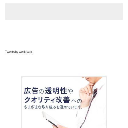
Tweets by weeklyascii