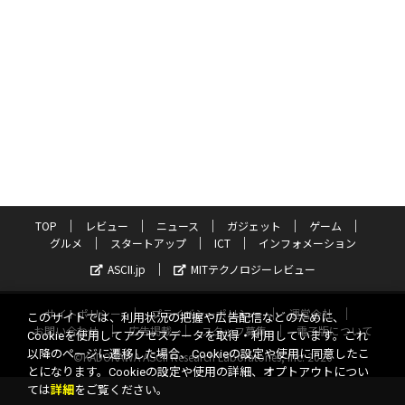
TOP
レビュー
ニュース
ガジェット
ゲーム
グルメ
スタートアップ
ICT
インフォメーション
ASCII.jp
MITテクノロジーレビュー
サイトポリシー
プライバシーポリシー
運営会社
このサイトでは、利用状況の把握や広告配信などのために、
お問い合わせ
広告掲載
スタッフ募集
電子版について
Cookieを使用してアクセスデータを取得・利用しています。これ
以降のページに遷移した場合、Cookieの設定や使用に同意したこ
©KADOKAWA ASCII Research Laboratories, Inc. 2026
とになります。Cookieの設定や使用の詳細、オプトアウトについ
ては
詳細
をご覧ください。