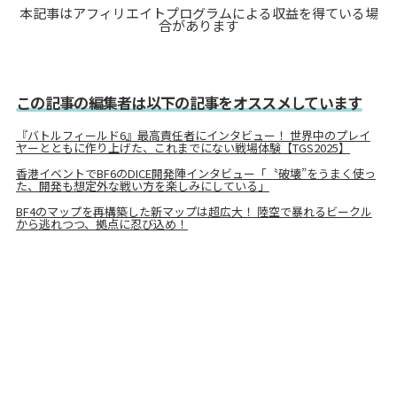
本記事はアフィリエイトプログラムによる収益を得ている場
合があります
この記事の編集者は以下の記事をオススメしています
『バトルフィールド6』最高責任者にインタビュー！ 世界中のプレイ
ヤーとともに作り上げた、これまでにない戦場体験【TGS2025】
香港イベントでBF6のDICE開発陣インタビュー「〝破壊”をうまく使っ
た、開発も想定外な戦い方を楽しみにしている」
BF4のマップを再構築した新マップは超広大！ 陸空で暴れるビークル
から逃れつつ、拠点に忍び込め！