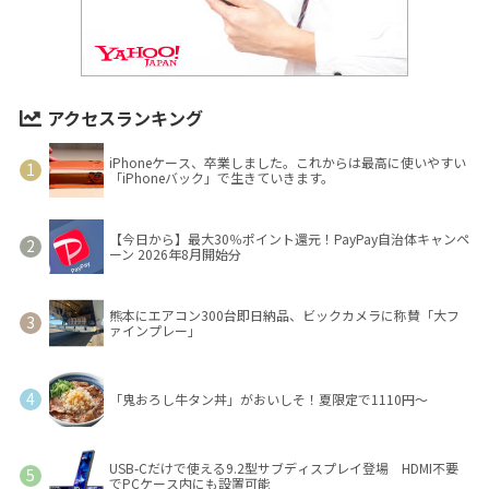
アクセスランキング
iPhoneケース、卒業しました。これからは最高に使いやすい
「iPhoneバック」で生きていきます。
【今日から】最大30％ポイント還元！PayPay自治体キャンペ
ーン 2026年8月開始分
熊本にエアコン300台即日納品、ビックカメラに称賛「大フ
ァインプレー」
「鬼おろし牛タン丼」がおいしそ！夏限定で1110円～
USB-Cだけで使える9.2型サブディスプレイ登場 HDMI不要
でPCケース内にも設置可能