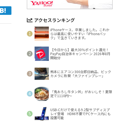
アクセスランキング
iPhoneケース、卒業しました。これか
らは最高に使いやすい「iPhoneバッ
ク」で生きていきます。
【今日から】最大30％ポイント還元！
PayPay自治体キャンペーン 2026年8月
開始分
熊本にエアコン300台即日納品、ビック
カメラに称賛「大ファインプレー」
「鬼おろし牛タン丼」がおいしそ！夏限
定で1110円～
USB-Cだけで使える9.2型サブディスプ
レイ登場 HDMI不要でPCケース内にも
設置可能