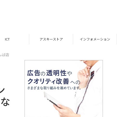
ICT
アスキーストア
インフォメーション
んば店
ン
 な