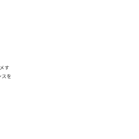
メす
センスを