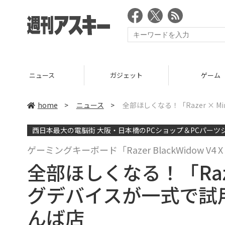
ニュース
ガジェット
ゲーム
home
>
ニュース
>
全部ほしくなる！「Razer × 
西日本最大の電脳街 大阪・日本橋のPCショップ＆PCパーツ
ゲーミングキーボード「Razer BlackWidow V4 X M
全部ほしくなる！「Razer
グデバイスが一式で試
んば店