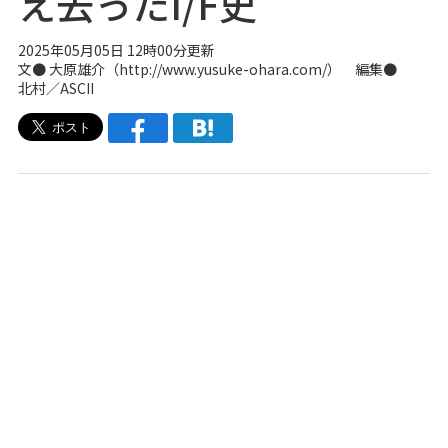
え去ったI/F史
2025年05月05日 12時00分更新
文●
大原雄介（http://www.yusuke-ohara.com/）
編集●
北村／ASCII