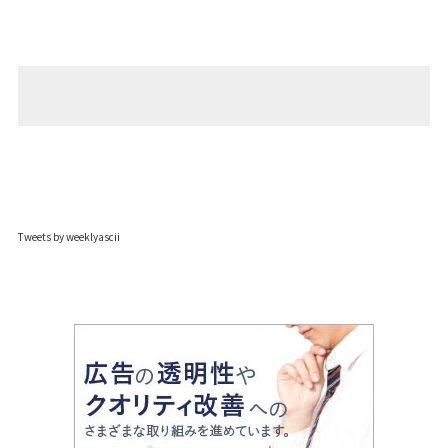
Tweets by weeklyascii