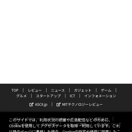
TOP
レビュー
ニュース
ガジェット
ゲーム
グルメ
スタートアップ
ICT
インフォメーション
ASCII.jp
MITテクノロジーレビュー
サイトポリシー
プライバシーポリシー
運営会社
このサイトでは、利用状況の把握や広告配信などのために、
お問い合わせ
広告掲載
スタッフ募集
電子版について
Cookieを使用してアクセスデータを取得・利用しています。これ
以降のページに遷移した場合、Cookieの設定や使用に同意したこ