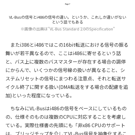
VL-Busの信号とi486の信号の違い。というか、これしか違いがない
という話でもある
※画像の出典は"VL-Bus Standard 2.0のSpecification"
またi386とi486ではこの16bit転送における信号の振る
舞いが若干異なるので、ここはi486に寄せるという話
と、バス上に複数のバスマスターが存在する場合の調停
にからんで、いくつかの信号線の扱いが異なること、シ
ステムリセットの信号にまつわる注意点、それと転送サ
イクル終了に関する扱い(DMA転送をする場合の配慮を追
加)といった程度になっている。
ちなみにVL-Busはi486の信号をベースにしているもの
の、仕様そのものは複数のCPUに対応することを考慮し
ている。実際仕様書の先頭にも「非x86 CPUのサポート
は、ブリッジチップを介してVL-Bus信号を抽象化するこ