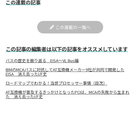
この連載の記事
この連載の一覧へ
この記事の編集者は以下の記事をオススメしています
バスの歴史を振り返る EISA～VL Bus編
IBMのMCAバスに対抗してAT互換機メーカー9社が共同で開発した
EISA 消え去ったI/F史
ロードマップでわかる！当世プロセッサー事情（目次）
AT互換機が普及するきっかけとなったPCIは、MCAの失敗から生まれ
た 消え去ったI/F史