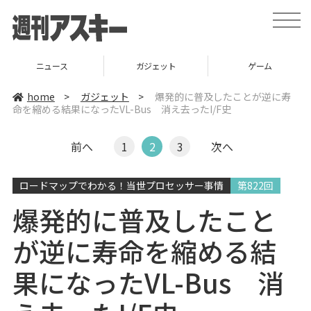
t
o
g
g
l
ニュース
ガジェット
ゲーム
e
n
a
home
>
ガジェット
>
爆発的に普及したことが逆に寿
v
命を縮める結果になったVL-Bus 消え去ったI/F史
i
g
a
t
前へ
1
2
3
次へ
i
o
n
ロードマップでわかる！当世プロセッサー事情
第822回
爆発的に普及したこと
が逆に寿命を縮める結
果になったVL-Bus 消