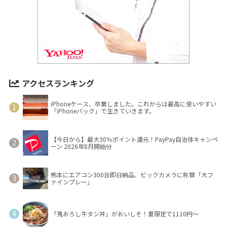
アクセスランキング
iPhoneケース、卒業しました。これからは最高に使いやすい
「iPhoneバック」で生きていきます。
【今日から】最大30％ポイント還元！PayPay自治体キャンペ
ーン 2026年8月開始分
熊本にエアコン300台即日納品、ビックカメラに称賛「大フ
ァインプレー」
「鬼おろし牛タン丼」がおいしそ！夏限定で1110円～