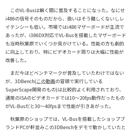
このVL-Busは瞬く間に普及することになった。なにせ
i486の信号そのものだから、扱いはそう難しくないしレ
イテンシーも低い。市場ではi486マザーボードが主流で
あったが、i386DX対応でVL-Busを搭載したマザーボード
も当時秋葉原でいくつか見かけている。性能の方も劇的
に向上しており、特にビデオカード周りは大幅に性能が
改善した。
まだ今ほどベンチマークが普及していたわけではない
が、3DBench(
この動画
の冒頭で実行している
SuperScape開発のもの)は比較的よく利用されており、
通常のISAのビデオカードでは10～20fps動作だったもの
がVL-Busだと30～40fpsまで性能が引きあがった。
秋葉原のショップでは、VL-Busを搭載したショップブ
ランドPCが軒並みこの3DBenchをデモで動かしていたと