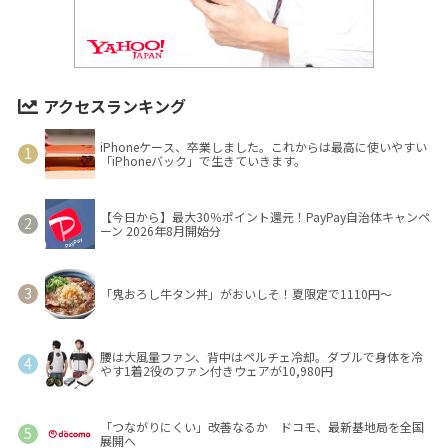
アクセスランキング
iPhoneケース、卒業しました。これからは最高に使いやすい
「iPhoneバック」で生きていきます。
【今日から】最大30％ポイント還元！PayPay自治体キャンペ
ーン 2026年8月開始分
「鬼おろし牛タン丼」がおいしそ！夏限定で1110円～
腰は大風量ファン、背中はペルチェ冷却。ダブルで身体を冷
やす1着2役のファン付きウェアが10,980円
「つながりにくい」改善なるか ドコモ、最新基地局を全国
展開へ