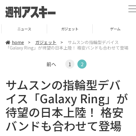
t
l
ニュース
ガジェット
ゲーム
home
>
ガジェット
>
サムスンの指輪型デバイス
「Galaxy Ring」が待望の日本上陸！ 格安バンドも合わせて登場
i
t
前へ
1
2
i
サムスンの指輪型デバ
イス「Galaxy Ring」が
待望の日本上陸！ 格安
バンドも合わせて登場