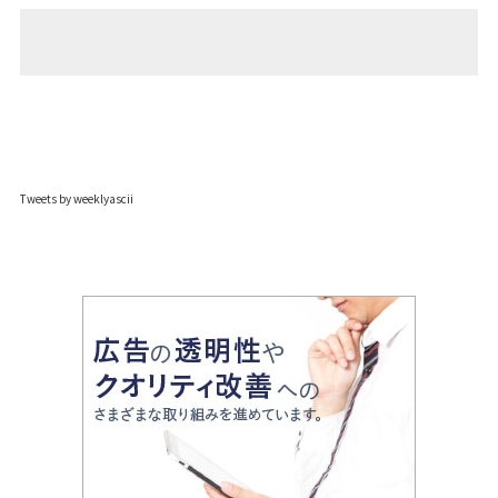
Tweets by weeklyascii