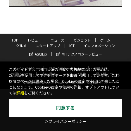
TOP
レビュー
ニュース
ガジェット
ゲーム
グルメ
スタートアップ
ICT
インフォメーション
ASCII.jp
MITテクノロジーレビュー
サイトポリシー
プライバシーポリシー
運営会社
このサイトでは、利用状況の把握や広告配信などのために、
お問い合わせ
広告掲載
スタッフ募集
電子版について
Cookieを使用してアクセスデータを取得・利用しています。これ
以降のページに遷移した場合、Cookieの設定や使用に同意したこ
©KADOKAWA ASCII Research Laboratories, Inc. 2026
とになります。Cookieの設定や使用の詳細、オプトアウトについ
ては
詳細
をご覧ください。
同意する
＞プライバシーポリシー