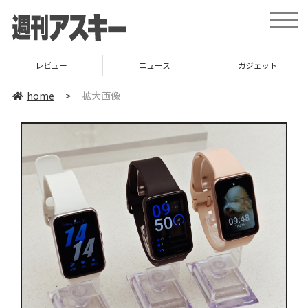
toggle
naviga
レビュー
ニュース
ガジェット
home
>
拡大画像