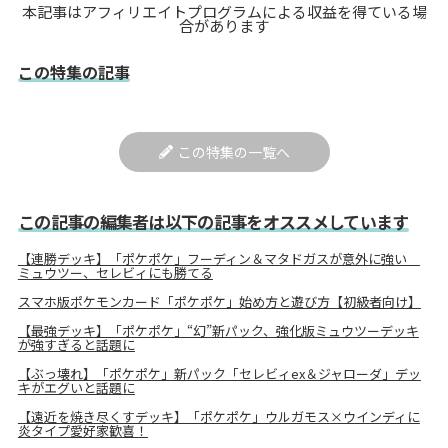
本記事はアフィリエイトプログラムによる収益を得ている場
合があります
この特集の記事
この特集の一覧へ
この記事の編集者は以下の記事をオススメしています
【連勝デッキ】「ポケポケ」フーディン＆マタドガスが意外に強い
ミュウツー、セレビィにも勝てる
スマホ版ポケモンカード「ポケポケ」始め方と遊び方【初級者向け】
【最強デッキ】「ポケポケ」“幻”新パック、強化版ミュウツーデッキ
が強すぎると話題に
【ぶっ壊れ】「ポケポケ」新パック「セレビィex＆ジャローダ」デッ
キがエグいと話題に
【遠近を焼き尽くすデッキ】「ポケポケ」ウルガモス×ウインディに
炎タイプ愛好家歓喜！