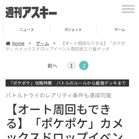
t
o
g
g
l
ニュース
ガジェット
ゲーム
e
n
a
home
>
ゲーム
>
【オート周回もできる】「ポケポ
v
ケ」カメックスドロップイベント周回非エク雷デッキ
i
g
a
t
前へ
1
2
i
o
n
「ポケポケ」攻略特集 バトルのルールから最強デッキまで
バトルトライのレアリティ条件も達成可能
【オート周回もでき
る】「ポケポケ」カメ
ックスドロップイベン