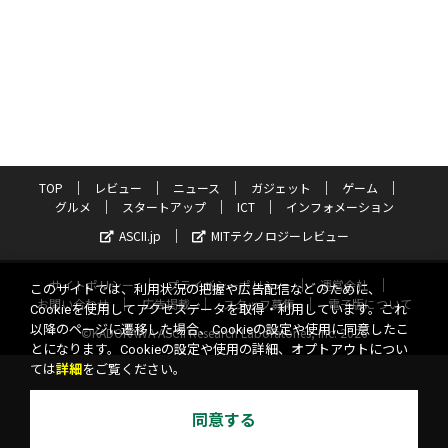
TOP
レビュー
ニュース
ガジェット
ゲーム
グルメ
スタートアップ
ICT
インフォメーション
ASCII.jp
MITテクノロジーレビュー
サイトポリシー
プライバシーポリシー
運営会社
このサイトでは、利用状況の把握や広告配信などのために、
お問い合わせ
広告掲載
スタッフ募集
電子版について
Cookieを使用してアクセスデータを取得・利用しています。これ
以降のページに遷移した場合、Cookieの設定や使用に同意したこ
©KADOKAWA ASCII Research Laboratories, Inc. 2026
とになります。Cookieの設定や使用の詳細、オプトアウトについ
ては
詳細
をご覧ください。
同意する