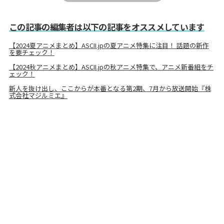
この記事の編集者は以下の記事をオススメしています
【2024夏アニメまとめ】ASCII.jpの夏アニメ特集に注目！ 話題の新作
を要チェック！
【2024秋アニメまとめ】ASCII.jpの秋アニメ特集で、アニメ新番組をチ
ェック！
新人を抜け出し、ここからが本番となる第2期、7月から放送開始『株
式会社マジルミエ』