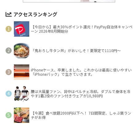
アクセスランキング
【今日から】最大30％ポイント還元！PayPay自治体キャンペ
ーン 2026年8月開始分
「鬼おろし牛タン丼」がおいしそ！夏限定で1110円～
iPhoneケース、卒業しました。これからは最高に使いやすい
「iPhoneバック」で生きていきます。
腰は大風量ファン、背中はペルチェ冷却。ダブルで身体を冷
やす1着2役のファン付きウェアが10,980円
【今週】食べ放題2000円以下へ！ 7日間限定、しゃぶ葉ラン
チがお得