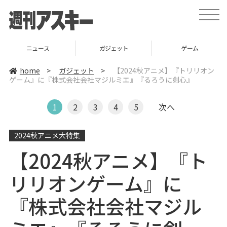
t
o
g
g
l
ニュース
ガジェット
ゲーム
e
n
a
home
>
ガジェット
>
【2024秋アニメ】『トリリオン
v
ゲーム』に『株式会社会社マジルミエ』『るろうに剣心』
i
g
a
t
1
2
3
4
5
次へ
i
o
n
2024秋アニメ大特集
【2024秋アニメ】『ト
リリオンゲーム』に
『株式会社会社マジル