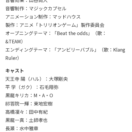
音響効果：山谷尚人
音響制作：マジックカプセル
アニメーション制作：マッドハウス
製作：アニメ「トリリオンゲーム」製作委員会
オープニングテーマ：「Beat the odds」（歌：
&TEAM）
エンディングテーマ：「アンビリーバブル」（歌：Klang
Ruler）
キャスト
天王寺 陽（ハル）：大塚剛央
平 学（ガク）：石毛翔弥
黒龍キリカ：M・A・O
祁答院一輝：東地宏樹
高橋凜々：田中有紀
黒龍一真：土師孝也
長瀬：水中雅章