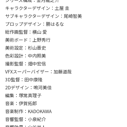
シリーズ構成：金月龍之介
キャラクターデザイン：土屋 圭
サブキャラクターデザイン：尾崎智美
プロップデザイン：勝はるな
総作画監督：横山 愛
美術ボード：上野秀行
美術設定：杉山晋史
色彩設計：中内照美
撮影監督：畑中宏信
VFXスーパーバイザー：加藤道哉
3D監督：田中康隆
2Dデザイン：鳴河美佳
編集：塚常真理子
音楽：伊賀拓郎
音楽制作：KADOKAWA
音響監督：小泉紀介