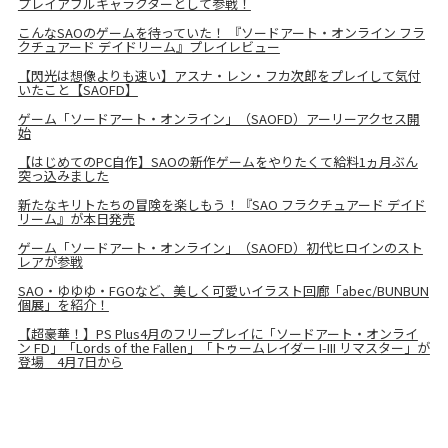
プレイアブルキャラクターとして参戦！
こんなSAOのゲームを待っていた！ 『ソードアート・オンライン フラ
クチュアード デイドリーム』プレイレビュー
【閃光は想像よりも速い】アスナ・レン・フカ次郎をプレイして気付
いたこと【SAOFD】
ゲーム「ソードアート・オンライン」（SAOFD）アーリーアクセス開
始
【はじめてのPC自作】SAOの新作ゲームをやりたくて給料1ヵ月ぶん
突っ込みました
新たなキリトたちの冒険を楽しもう！『SAO フラクチュアード デイド
リーム』が本日発売
ゲーム「ソードアート・オンライン」（SAOFD）初代ヒロインのスト
レアが参戦
SAO・ゆゆゆ・FGOなど、美しく可愛いイラスト回廊「abec/BUNBUN
個展」を紹介！
【超豪華！】PS Plus4月のフリープレイに「ソードアート・オンライ
ン FD」「Lords of the Fallen」「トゥームレイダー I-III リマスター」が
登場 4月7日から