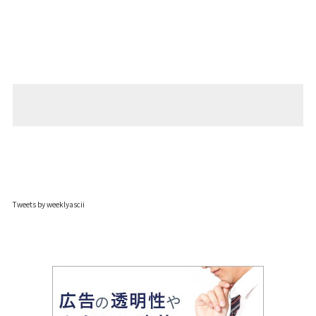
Tweets by weeklyascii