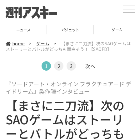
t
o
g
g
l
ニュース
ガジェット
ゲーム
e
n
a
home
>
ゲーム
>
【まさに二刀流】次のSAOゲームは
v
ストーリーとバトルがどっちも面白そう！【SAOFD】
i
g
a
t
1
2
3
次へ
i
o
n
『ソードアート・オンライン フラクチュアード デ
イドリーム』製作陣インタビュー
【まさに二刀流】次の
SAOゲームはストーリ
ーとバトルがどっちも