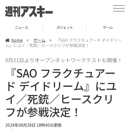
t
o
g
g
l
ニュース
ガジェット
ゲーム
e
n
a
home
>
ゲーム
>
『SAO フラクチュアード デイドリー
v
ム』にユイ／死銃／ヒースクリフが参戦決定！
i
g
a
9月21日よりオープンネットワークテストも開催！
t
i
『SAO フラクチュアー
o
n
ド デイドリーム』にユ
イ／死銃／ヒースクリ
フが参戦決定！
2024年08月28日 18時40分更新