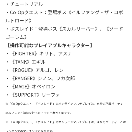
・チュートリアル
・Co-Opクエスト：登場ボス《イルファング・ザ・コボ
ルトロード》
・ボスレイド：登場ボス《スカルリーパー》、《ソード
ゴーレム》
【操作可能なプレイアブルキャラクター】
・《FIGHTER》キリト、アスナ
・《TANK》エギル
・《ROGUE》アルゴ、レン
・《RANGER》シノン、フカ次郎
・《MAGE》オベイロン
・《SUPPORT》リーファ
※「Co-Opクエスト」「ボスレイド」のオンラインマルチプレイは、自身の所属パーティー
のみフレンド招待を行った上での出撃が可能です。
※「Co-Opクエスト」「ボスレイド」のオンラインマルチプレイは、ほかのパーティーとは
ランダムでのマッチングとなります。