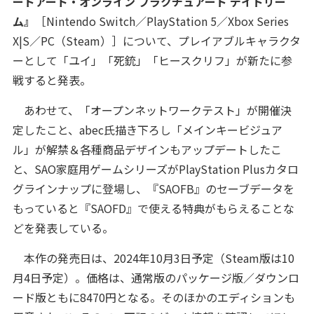
ードアート・オンライン フラクチュアード デイドリー
ム』
［Nintendo Switch／PlayStation 5／Xbox Series
X|S／PC（Steam）］について、プレイアブルキャラクタ
ーとして「ユイ」「死銃」「ヒースクリフ」が新たに参
戦すると発表。
あわせて、「オープンネットワークテスト」が開催決
定したこと、abec氏描き下ろし「メインキービジュア
ル」が解禁＆各種商品デザインもアップデートしたこ
と、SAO家庭用ゲームシリーズがPlayStation Plusカタロ
グラインナップに登場し、『SAOFB』のセーブデータを
もっていると『SAOFD』で使える特典がもらえることな
どを発表している。
本作の発売日は、2024年10月3日予定（Steam版は10
月4日予定）。価格は、通常版のパッケージ版／ダウンロ
ード版ともに8470円となる。そのほかのエディションも