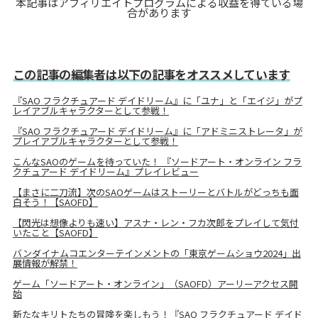
本記事はアフィリエイトプログラムによる収益を得ている場
合があります
この記事の編集者は以下の記事をオススメしています
『SAO フラクチュアード デイドリーム』に「ユナ」と「エイジ」がプ
レイアブルキャラクターとして参戦！
『SAO フラクチュアード デイドリーム』に「アドミニストレータ」が
プレイアブルキャラクターとして参戦！
こんなSAOのゲームを待っていた！ 『ソードアート・オンライン フラ
クチュアード デイドリーム』プレイレビュー
【まさに二刀流】次のSAOゲームはストーリーとバトルがどっちも面
白そう！【SAOFD】
【閃光は想像よりも速い】アスナ・レン・フカ次郎をプレイして気付
いたこと【SAOFD】
バンダイナムコエンターテインメントの「東京ゲームショウ2024」出
展情報が解禁！
ゲーム「ソードアート・オンライン」（SAOFD）アーリーアクセス開
始
新たなキリトたちの冒険を楽しもう！『SAO フラクチュアード デイド