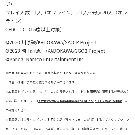
ジ）
プレイ人数：1人（オフライン）／1人～最大20人（オン
ライン）
CERO：C（15歳以上対象）
©2020 川原礫/KADOKAWA/SAO-P Project
©2023 時雨沢恵一/KADOKAWA/GGO2 Project
©Bandai Namco Entertainment Inc.
※画面は開発中のものです。実際の製品とは異なる場合があります。
※内容・仕様は予告無く変更する場合がございます。
※本製品をプレイするには、ゲーム内に表示されるサービス利用規約に同意する必要があり
ます。詳しくはこちら（
https://www.bandainamcoent.co.jp/cs/kiyaku/eula/
）を
ご確認ください。
※製品版のオンラインプレイご利用には各プラットフォームが提供するサブスクリプション
サービス（有料）に加入する必要がございます。詳しくは各種公式ホームページをご覧くだ