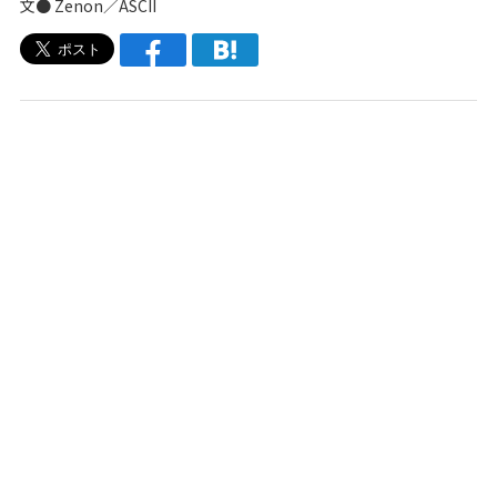
文● Zenon／ASCII