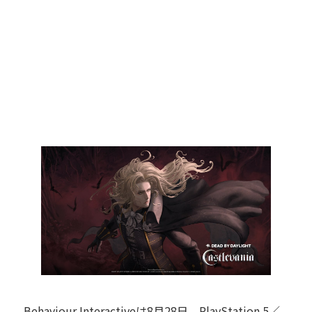
Behaviour Interactiveは8月28日、PlayStation 5／