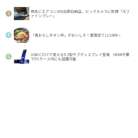
熊本にエアコン300台即日納品、ビックカメラに称賛「大フ
ァインプレー」
「鬼おろし牛タン丼」がおいしそ！夏限定で1110円～
USB-Cだけで使える9.2型サブディスプレイ登場 HDMI不要
でPCケース内にも設置可能