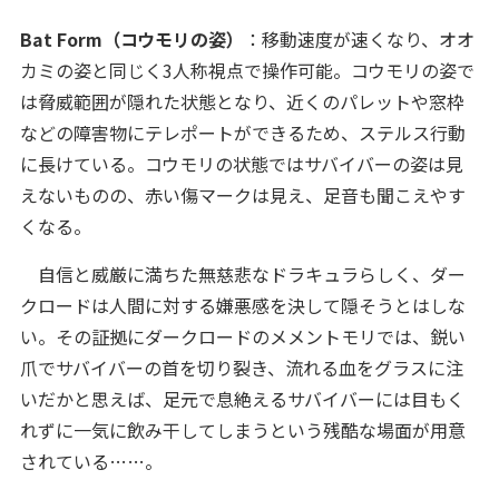
Bat Form（コウモリの姿）
：移動速度が速くなり、オオ
カミの姿と同じく3人称視点で操作可能。コウモリの姿で
は脅威範囲が隠れた状態となり、近くのパレットや窓枠
などの障害物にテレポートができるため、ステルス行動
に長けている。コウモリの状態ではサバイバーの姿は見
えないものの、赤い傷マークは見え、足音も聞こえやす
くなる。
自信と威厳に満ちた無慈悲なドラキュラらしく、ダー
クロードは人間に対する嫌悪感を決して隠そうとはしな
い。その証拠にダークロードのメメントモリでは、鋭い
爪でサバイバーの首を切り裂き、流れる血をグラスに注
いだかと思えば、足元で息絶えるサバイバーには目もく
れずに一気に飲み干してしまうという残酷な場面が用意
されている……。