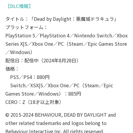
【DLC情報】
タイトル：「Dead by Daylight：悪魔城ドラキュラ」
プラットフォーム：
PlayStation 5／PlayStation 4／Nintendo Switch／Xbox
Series X|S／Xbox One／PC（Steam／Epic Games Store
／Windows）
配信日：配信中（2024年8月28日）
価格：
PS5／PS4：880円
Switch／XSX|S／Xbox One／PC（Steam／Epic
Games Store／Windows）：885円
CERO：Z（18才以上対象）
© 2015-2024 BEHAVIOUR, DEAD BY DAYLIGHT and
other related trademarks and logos belong to
Behaviour Interactive Inc. All rights reserved.