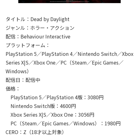
タイトル：Dead by Daylight
ジャンル：ホラー・アクション
配信：Behaviour Interactive
プラットフォーム：
PlayStation 5／PlayStation 4／Nintendo Switch／Xbox
Series X|S／Xbox One／PC（Steam／Epic Games／
Windows）
配信日：配信中
価格：
PlayStation 5／PlayStation 4版：3080円
Nintendo Switch版：4600円
Xbox Series X|S／Xbox One：3056円
PC（Steam／Epic Games／Windows）：1980円
CERO：Z（18才以上対象）