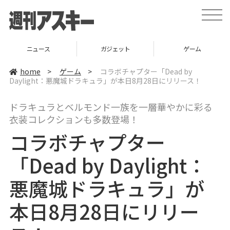
t
o
g
g
l
ニュース
ガジェット
ゲーム
e
n
a
home
>
ゲーム
>
コラボチャプター「Dead by
v
Daylight：悪魔城ドラキュラ」が本日8月28日にリリース！
i
g
a
ドラキュラとベルモンド一族を一層華やかに彩る
t
i
衣装コレクションも多数登場！
o
n
コラボチャプター
「Dead by Daylight：
悪魔城ドラキュラ」が
本日8月28日にリリー