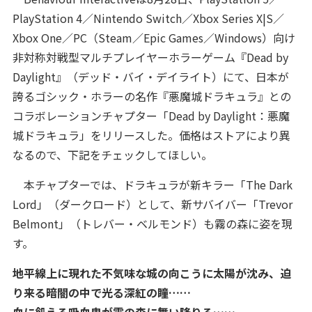
PlayStation 4／Nintendo Switch／Xbox Series X|S／
Xbox One／PC（Steam／Epic Games／Windows）向け
非対称対戦型マルチプレイヤーホラーゲーム『Dead by
Daylight』（デッド・バイ・デイライト）にて、日本が
誇るゴシック・ホラーの名作『悪魔城ドラキュラ』との
コラボレーションチャプター「Dead by Daylight：悪魔
城ドラキュラ」をリリースした。価格はストアにより異
なるので、下記をチェックしてほしい。
本チャプターでは、ドラキュラが新キラー「The Dark
Lord」（ダークロード）として、新サバイバー「Trevor
Belmont」（トレバー・ベルモンド）も霧の森に姿を現
す。
地平線上に現れた不気味な城の向こうに太陽が沈み、迫
り来る暗闇の中で光る深紅の瞳……