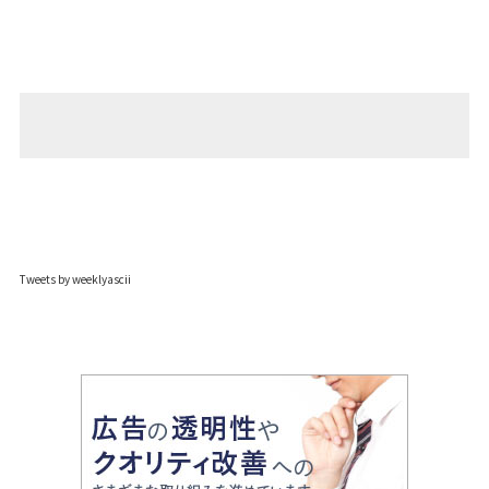
Tweets by weeklyascii