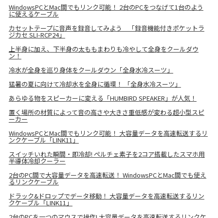
WindowsPCとMac間でもリンク可能！ 2台のPCをつなげて1台のよう
に使えるケーブル
カセットテープに音声を録音してみよう 「録音機能付きポケットラ
ジカセ SLI-RCP24」
上半身に加え、下半身の太ももまわりも冷やして全身をクールダウ
ン！
冷水が全身を巡り身体をクールダウン「全身水冷スーツ」
猛暑の夏に向けて冷却水を全身に循環！ 「全身水冷スーツ」
あらゆる物をスピーカーに変える「HUMBIRD SPEAKER」が人気！
置く場所の材質によって音の高さや大きさ重低感が変わる超小型スピ
ーカー
WindowsPCとMac間でもリンク可能！ 大容量データを高速転送するリ
ンクケーブル「LINK11」
スイッチいれた瞬間・即冷却! ペルチェ素子を2コア搭載したスマホ用
半導体冷却クーラー
2台のPC間で大容量データを高速転送！ WindowsPCとMac間でも使え
るリンクケーブル
ドラック&ドロップでデータ移動！ 大容量データを高速転送するリン
クケーブル「LINK11」
2台のPCを一つのマウスで操作! 大容量データを高速転送するリンクケ