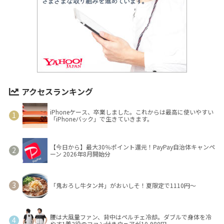
アクセスランキング
iPhoneケース、卒業しました。これからは最高に使いやすい
「iPhoneバック」で生きていきます。
【今日から】最大30％ポイント還元！PayPay自治体キャンペ
ーン 2026年8月開始分
「鬼おろし牛タン丼」がおいしそ！夏限定で1110円～
腰は大風量ファン、背中はペルチェ冷却。ダブルで身体を冷
やす1着2役のファン付きウェアが10,980円