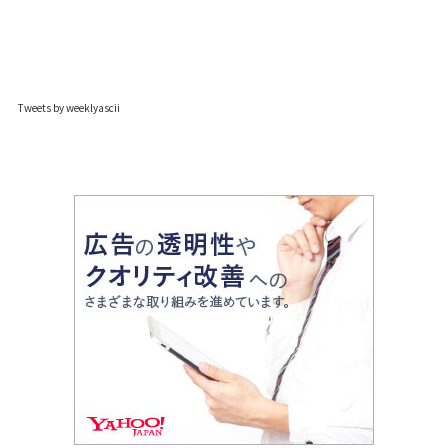
Tweets by weeklyascii