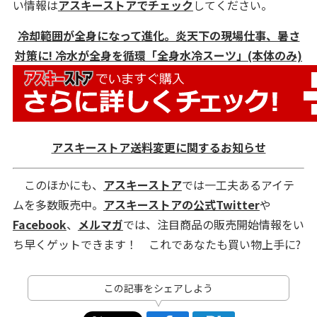
い情報は
アスキーストアでチェック
してください。
冷却範囲が全身になって進化。炎天下の現場仕事、暑さ
対策に! 冷水が全身を循環「全身水冷スーツ」(本体のみ)
アスキーストア送料変更に関するお知らせ
このほかにも、
アスキーストア
では一工夫あるアイテ
ムを多数販売中。
アスキーストアの公式Twitter
や
Facebook
、
メルマガ
では、注目商品の販売開始情報をい
ち早くゲットできます！ これであなたも買い物上手に?
この記事をシェアしよう