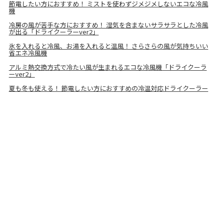
節電したい方におすすめ！ ミストを使わずジメジメしないエコな冷風
機
冷房の風が苦手な方におすすめ！ 湿気を含まないサラサラとした冷風
が出る「ドライクーラーver2」
氷を入れると冷風、お湯を入れると温風！ さらさらの風が気持ちいい
省エネ冷風機
アルミ熱交換方式で冷たい風が生まれるエコな冷風機「ドライクーラ
ーver2」
夏も冬も使える！ 節電したい方におすすめの冷温対応ドライクーラー