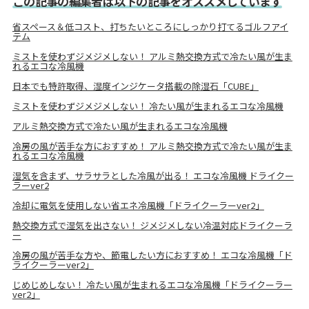
この記事の編集者は以下の記事をオススメしています
省スペース＆低コスト、打ちたいところにしっかり打てるゴルフアイ
テム
ミストを使わずジメジメしない！ アルミ熱交換方式で冷たい風が生ま
れるエコな冷風機
日本でも特許取得、湿度インジケータ搭載の除湿石「CUBE」
ミストを使わずジメジメしない！ 冷たい風が生まれるエコな冷風機
アルミ熱交換方式で冷たい風が生まれるエコな冷風機
冷房の風が苦手な方におすすめ！ アルミ熱交換方式で冷たい風が生ま
れるエコな冷風機
湿気を含まず、サラサラとした冷風が出る！ エコな冷風機 ドライクー
ラーver2
冷却に電気を使用しない省エネ冷風機「ドライクーラーver2」
熱交換方式で湿気を出さない！ ジメジメしない冷温対応ドライクーラ
ー
冷房の風が苦手な方や、節電したい方におすすめ！ エコな冷風機「ド
ライクーラーver2」
じめじめしない！ 冷たい風が生まれるエコな冷風機「ドライクーラー
ver2」