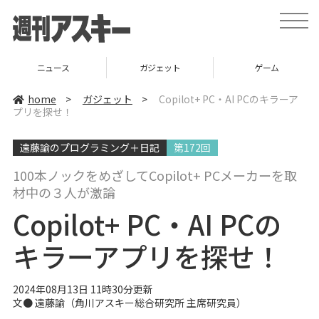
t
o
g
g
l
ニュース
ガジェット
ゲーム
e
n
a
home
>
ガジェット
>
Copilot+ PC・AI PCのキラーア
v
プリを探せ！
i
g
a
遠藤諭のプログラミング＋日記
第172回
t
i
o
100本ノックをめざしてCopilot+ PCメーカーを取
n
材中の３人が激論
Copilot+ PC・AI PCの
キラーアプリを探せ！
2024年08月13日 11時30分更新
文● 遠藤諭（角川アスキー総合研究所 主席研究員）