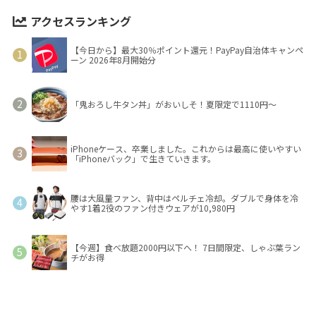
アクセスランキング
【今日から】最大30％ポイント還元！PayPay自治体キャンペ
ーン 2026年8月開始分
「鬼おろし牛タン丼」がおいしそ！夏限定で1110円～
iPhoneケース、卒業しました。これからは最高に使いやすい
「iPhoneバック」で生きていきます。
腰は大風量ファン、背中はペルチェ冷却。ダブルで身体を冷
やす1着2役のファン付きウェアが10,980円
【今週】食べ放題2000円以下へ！ 7日間限定、しゃぶ葉ラン
チがお得