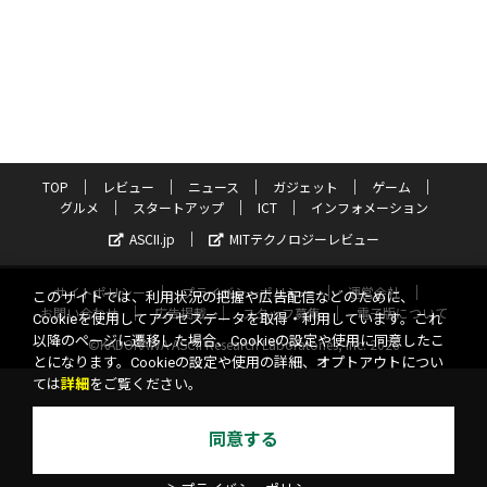
TOP
レビュー
ニュース
ガジェット
ゲーム
グルメ
スタートアップ
ICT
インフォメーション
ASCII.jp
MITテクノロジーレビュー
サイトポリシー
プライバシーポリシー
運営会社
このサイトでは、利用状況の把握や広告配信などのために、
お問い合わせ
広告掲載
スタッフ募集
電子版について
Cookieを使用してアクセスデータを取得・利用しています。これ
以降のページに遷移した場合、Cookieの設定や使用に同意したこ
©KADOKAWA ASCII Research Laboratories, Inc. 2026
とになります。Cookieの設定や使用の詳細、オプトアウトについ
ては
詳細
をご覧ください。
同意する