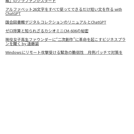
館」のクラファンがスタート
アルファベット26文字をすべて使ってできるだけ短い文を作る with
ChatGPT
国会図書館デジタルコレクションのリニュアルとChatGPT
ゼロ除算と知られざるカシオミニCM-606の秘密
現役女子高生ファウンダーに“二次創作”に革命を起こすビジネスプラ
ンを聞く by 遠藤諭
Windowsにリモート攻撃受ける緊急の脆弱性 月例パッチで対策を