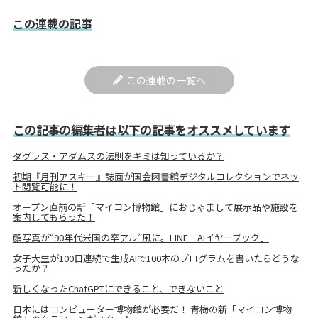
この連載の記事
この連載の一覧へ
この記事の編集者は以下の記事をオススメしています
ダグラス・アダムスの法則をキミは知っているか？
初期『月刊アスキー』誌面が国会図書館デジタルコレクションでネッ
ト閲覧可能に！
オープン直前の新「マイコン博物館」におじゃまして展示品や施設を
案内してもらった！
顔写真が“90年代米国の卒アル”風に。LINE「AIイヤーブック」
女子大生が100日連続で生成AIで100本のプログラムを書いたらどうな
ったか？
新しくなったChatGPTにできること、できないこと
日本にはコンピューター博物館が必要だ！ 青梅の新「マイコン博物