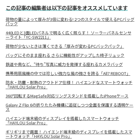
この記事の編集者は以下の記事をオススメしています
荷物の量によって厚みが3倍に変わる! 2つのスタイルで使えるPCバッグ
パック
440LEDと3面LEDパネルで明るく広く照らす！ ソーラーパネルセンサ
ーライト「YC-SW2211」
荷物が少ないときは薄くできる「厚みが変わるPCバックパック」
バッグにそのまま座れる さらに機能性がアップした椅子リュック
鉄道や鳥など、“待ち”写真に威力を発揮する座れるカメラバッグ
携帯用扇風機の中では珍しい強力な風の強さを誇る「All7 REBOOT」
防水・防塵・耐熱のアウトドア仕様！ ハイエンドなスマートウォッチ
「HAYLOU Solar Pro」
360°回転するMagSafe対応リングスタンドを搭載したiPhoneケース
Galaxy Z Flip 6の折りたたみ機構に追従しつつ全面を保護する透明ケー
ス
ハイエンド端末級のディスプレイを搭載したスマートウォッチ
「HAYLOU Solar Pro」
ギリギリまで画面！ ハイエンド端末級のディスプレイを搭載したスマ
ートウォッチ「HAYLOU Solar Pro」