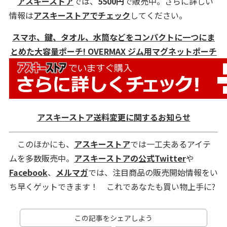
アスキーストア
では、
5500
円
で販売中。さらに詳しい
情報は
アスキーストアでチェック
してください。
スマホ、鍵、タオル、水筒などをコンパクトに一つにま
とめた大容量ポーチ! OVERMAX ジム用マグネットポーチ
アスキーストア送料変更に関するお知らせ
このほかにも、
アスキーストア
では一工夫あるアイテ
ムを多数販売中。
アスキーストアの公式Twitter
や
Facebook
、
メルマガ
では、注目商品の販売開始情報をい
ち早くゲットできます！ これであなたも買い物上手に?
この記事をシェアしよう