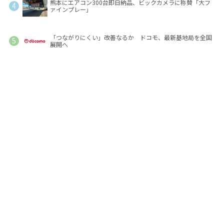
熊本にエアコン300台即日納品、ビックカメラに称賛「大フ
ァインプレー」
「つながりにくい」改善なるか ドコモ、最新基地局を全国
展開へ