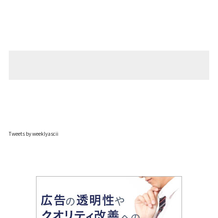
Tweets by weeklyascii