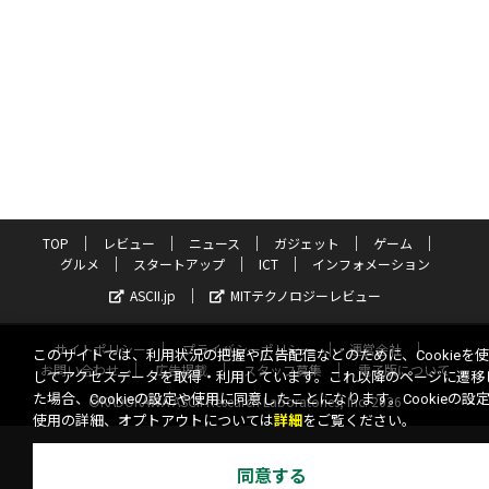
TOP
レビュー
ニュース
ガジェット
ゲーム
グルメ
スタートアップ
ICT
インフォメーション
ASCII.jp
MITテクノロジーレビュー
サイトポリシー
プライバシーポリシー
運営会社
このサイトでは、利用状況の把握や広告配信などのために、Cookieを
お問い合わせ
広告掲載
スタッフ募集
電子版について
してアクセスデータを取得・利用しています。これ以降のページに遷移
た場合、Cookieの設定や使用に同意したことになります。Cookieの設
©KADOKAWA ASCII Research Laboratories, Inc. 2026
使用の詳細、オプトアウトについては
詳細
をご覧ください。
同意する