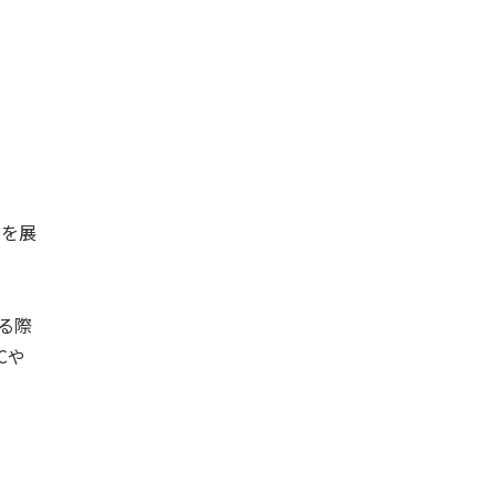
ムを展
る際
Cや