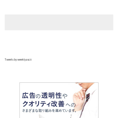
Tweets by weeklyascii