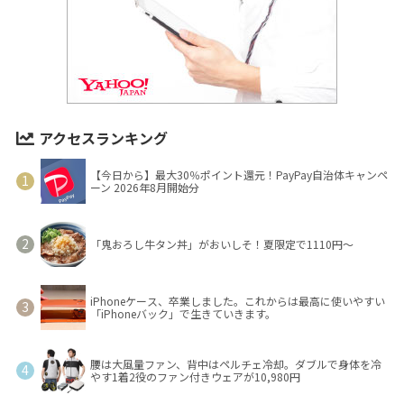
アクセスランキング
【今日から】最大30％ポイント還元！PayPay自治体キャンペ
ーン 2026年8月開始分
「鬼おろし牛タン丼」がおいしそ！夏限定で1110円～
iPhoneケース、卒業しました。これからは最高に使いやすい
「iPhoneバック」で生きていきます。
腰は大風量ファン、背中はペルチェ冷却。ダブルで身体を冷
やす1着2役のファン付きウェアが10,980円