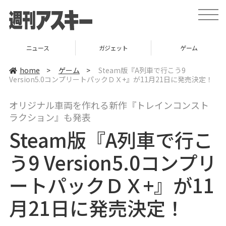
t
o
g
g
l
ニュース
ガジェット
ゲーム
e
n
a
home
>
ゲーム
>
Steam版『A列車で行こう9
v
Version5.0コンプリートパックＤＸ+』が11月21日に発売決定！
i
g
a
オリジナル車両を作れる新作『トレインコンスト
t
i
ラクション』も発表
o
n
Steam版『A列車で行こ
う9 Version5.0コンプリ
ートパックＤＸ+』が11
月21日に発売決定！