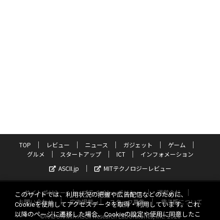
TOP
レビュー
ニュース
ガジェット
ゲーム
グルメ
スタートアップ
ICT
インフォメーション
ASCII.jp
MITテクノロジーレビュー
サイトポリシー
プライバシーポリシー
運営会社
このサイトでは、利用状況の把握や広告配信などのために、
お問い合わせ
広告掲載
スタッフ募集
電子版について
Cookieを使用してアクセスデータを取得・利用しています。これ
以降のページに遷移した場合、Cookieの設定や使用に同意したこ
©KADOKAWA ASCII Research Laboratories, Inc. 2026