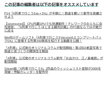
この記事の編集者は以下の記事をオススメしています
PS4『A列車で行こうExp.+ DX』が半額に！鉄道を敷いて都市を発展さ
せよう
【sponsored】 CPU内蔵GPUでも快適動作！テレワークのおともに会
社経営、『A列車で行こう はじまる観光計画』のPC版ならではの魅力
に迫る
Win向けゲームソフト『A列車で行こう9 Version5.0 コンプリートパッ
クDX』に登場する列車300車両を紹介する動画を公開！
「A列車」公式発のオリジナルコラムが配信開始！第1回は航空写真で
鉄道と街づくりの関係性を解説
「A列車」公式発のオリジナルコラム新作「お出かけ、江ノ島電鉄」が
配信開始
Steam版「A列車で行こう9」2作品のウィッシュリスト登録が3000を
突破！特製カレンダーを配布中