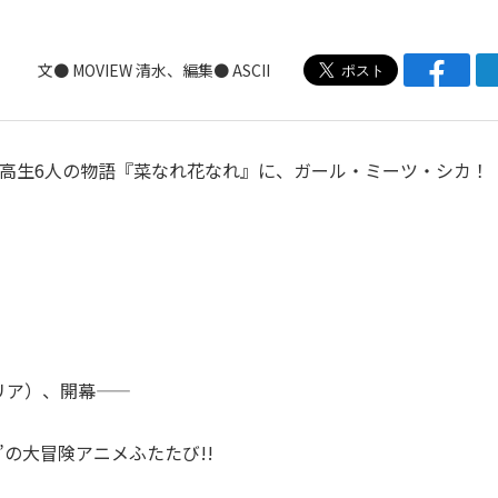
文●
MOVIEW
清水、編集● ASCII
女子高生6人の物語『菜なれ花なれ』に、ガール・ミーツ・シカ！ 
）、開幕――
尻尾”の大冒険アニメふたたび!!