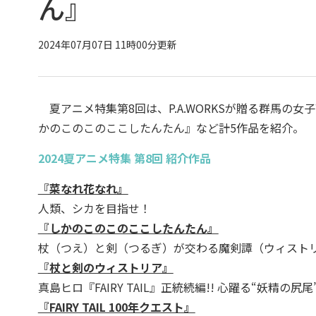
ん』
2024年07月07日 11時00分更新
夏アニメ特集第8回は、P.A.WORKSが贈る群馬の
かのこのこのここしたんたん』など計5作品を紹介。
2024夏アニメ特集 第8回 紹介作品
『菜なれ花なれ』
人類、シカを目指せ！
『しかのこのこのここしたんたん』
杖（つえ）と剣（つるぎ）が交わる魔剣譚（ウィストリア
『杖と剣のウィストリア』
真島ヒロ『FAIRY TAIL』正統続編!! 心躍る“妖精の
『FAIRY TAIL 100年クエスト』