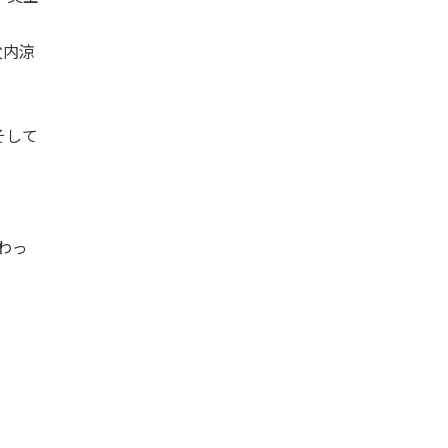
父内涼
そして
わっ