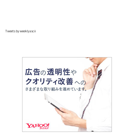
Tweets by weeklyascii