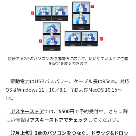
接続する2台のパソコンの位置関係に応じて、使いやすいように位置
を設定を変更できます
駆動電力はUSBバスパワー、ケーブル長は95cm。対応
OSはWindows 11／10／8.1／7およびMacOS 10.15～
14。
アスキーストア
では、
5500円
で予約受付中。さらに詳
しい情報は
アスキーストアでチェック
してください。
【7月上旬】2台のパソコンをつなぐ、ドラック&ドロッ