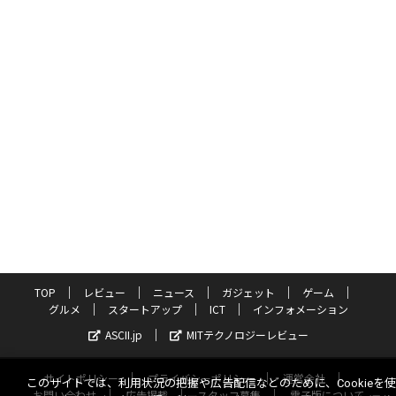
TOP
レビュー
ニュース
ガジェット
ゲーム
グルメ
スタートアップ
ICT
インフォメーション
ASCII.jp
MITテクノロジーレビュー
サイトポリシー
プライバシーポリシー
運営会社
このサイトでは、利用状況の把握や広告配信などのために、Cookieを
お問い合わせ
広告掲載
スタッフ募集
電子版について