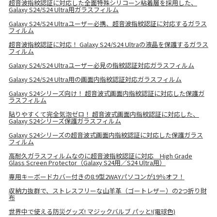
超音波指紋認証に対応した全面特殊シリコーン粘着層を採用した、
Galaxy S24/S24 Ultra用ガラスフィルム
Galaxy S24/S24 Ultraユーザー必携、超音波指紋認証に対応するガラス
フィルム
超音波指紋認証に対応！ Galaxy S24/S24 Ultraの液晶を保護するガラス
フィルム
Galaxy S24/S24 Ultraユーザー必見の指紋認証対応ガラスフィルム
Galaxy S24/S24 Ultra用の画面内指紋認証対応ガラスフィルム
Galaxy S24シリーズ向け！ 超音波式画面内指紋認証に対応した保護ガ
ラスフィルム
貼りやすくて完全気泡ゼロ！ 超音波式画面内指紋認証に対応した、
Galaxy S24シリーズ保護ガラスフィルム
Galaxy S24シリーズの超音波式画面内指紋認証に対応した保護ガラス
フィルム
高耐久ガラスフィルムなのに超音波指紋認証に対応 High Grade
Glass Screen Protector（Galaxy S24用／S24 Ultra用）
専用キーボードカバー付きの8.9型2WAYパソコンが19％オフ！
収納力抜群で、ストレスフリーな山羊革（ゴートレザー）の2つ折り財
布
世界中で使える防災グッズ! マジックバルブ パッと!(電球色)