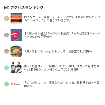
アクセスランキング
iPhoneケース、卒業しました。これからは最高に使いやすい
「iPhoneバック」で生きていきます。
【今日から】最大30％ポイント還元！PayPay自治体キャンペ
ーン 2026年8月開始分
「鬼おろし牛タン丼」がおいしそ！夏限定で1110円～
腰は大風量ファン、背中はペルチェ冷却。ダブルで身体を冷
やす1着2役のファン付きウェアが10,980円
「つながりにくい」改善なるか ドコモ、最新基地局を全国
展開へ