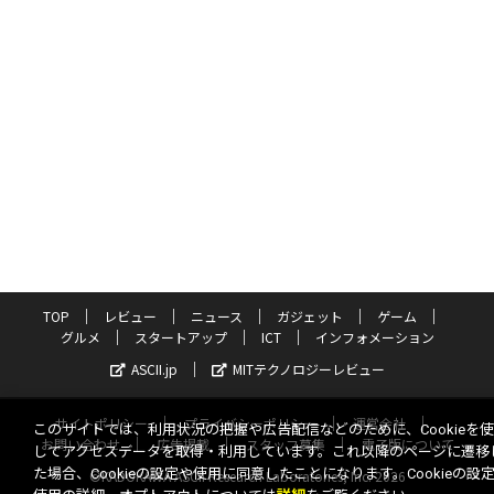
TOP
レビュー
ニュース
ガジェット
ゲーム
グルメ
スタートアップ
ICT
インフォメーション
ASCII.jp
MITテクノロジーレビュー
サイトポリシー
プライバシーポリシー
運営会社
このサイトでは、利用状況の把握や広告配信などのために、Cookieを
お問い合わせ
広告掲載
スタッフ募集
電子版について
してアクセスデータを取得・利用しています。これ以降のページに遷移
た場合、Cookieの設定や使用に同意したことになります。Cookieの設
©KADOKAWA ASCII Research Laboratories, Inc. 2026