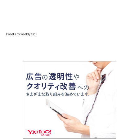
Tweets by weeklyascii