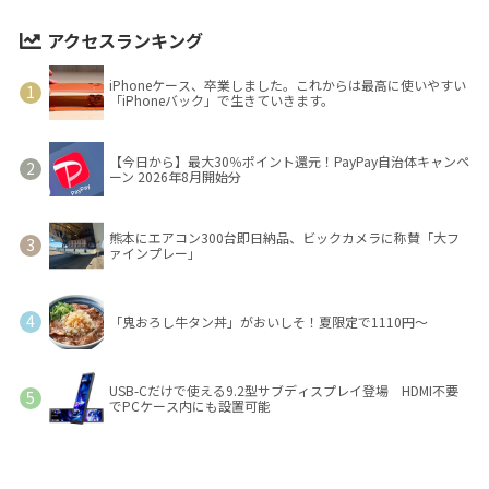
アクセスランキング
iPhoneケース、卒業しました。これからは最高に使いやすい
「iPhoneバック」で生きていきます。
【今日から】最大30％ポイント還元！PayPay自治体キャンペ
ーン 2026年8月開始分
熊本にエアコン300台即日納品、ビックカメラに称賛「大フ
ァインプレー」
「鬼おろし牛タン丼」がおいしそ！夏限定で1110円～
USB-Cだけで使える9.2型サブディスプレイ登場 HDMI不要
でPCケース内にも設置可能