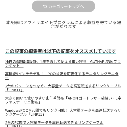
カテゴリートップへ
本記事はアフィリエイトプログラムによる収益を得ている場
合があります
この記事の編集者は以下の記事をオススメしています
独自の9層構造設計、1年を通して使える重い寝具「GUTNAP 炭眠 ブラ
ンケット」
高機能5インチモデル！ PCの状況を可視化するモニタリングモニタ
ー
2台のパソコンをつなぐ、大容量データを高速転送するリンクケーブル
「LINK11」
大きく開いて使いやすい山羊革財布「ANON ゴートレザー袋縫い・L字
ファスナーミニ財布」
WindowsPCとMac間でもリンク可能！ 大容量データを高速転送するリ
ンクケーブル「LINK11」
2台のPC間で大容量データを高速転送できるリンクケーブル
「LINK11」