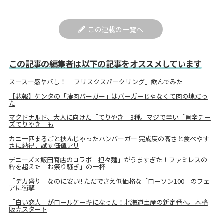
この連載の一覧へ
この記事の編集者は以下の記事をオススメしています
スースー感ヤバし！ 「フリスクスパークリング」飲んでみた
【悲報】ケンタの「凄肉バーガー」はバーガーじゃなくて肉の塊だっ
た
マクドナルド、大人に向けた「てりやき」3種。マジで辛い「旨辛チー
ズてりやき」も
カニ一匹まるごと挟んじゃったハンバーガー 完成度の高さと食べやす
さに納得、試す価値アリ
デニーズ×飯田商店のコラボ「担々麺」がうますぎた！ファミレスの
粋を超えた「お祭り騒ぎ」の一杯
「デカ盛り」なのに安い!! ただでさえ低価格な「ローソン100」のフェ
アに衝撃
「白い恋人」がロールケーキになった！北海道土産の新定番へ。本格
販売スタート