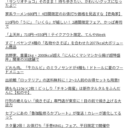
「サンリオチョコ」そのまま！ 持ち歩きたい、かわいいグッズになっ
たよ♡
家系ラーメン680円！ 4日間限定のお値打ち価格を見逃すな【壱角家】
110円の「うに」「いくら」が嬉しい！ 2週間限定フェア、かっぱ寿司
で
「上天丼」710円→550円！テイクアウト限定、てんやWeek
すご！ペヤング4種の「名物やきそば」を合わせた2077kcal大ボリュー
ム商品
吉野家、重量1kg・2000kcaⅼ超え「にんにくマシマシから揚げ超特盛
丼」関東の30店舗で
どれも肉。「牛カルビ」のミラノサンドが4種も！ドトールに夏のフー
ドメニュー
出前館「ロッテリア」の送料無料に！2～3人前のお得セットも用意!!
鶏もも110g×2枚！どっしり「チキン南蛮」は新作タルタルをふんだ
んに【松のや】
行列の絶えない「焼きそば」専門店が東京に！目の前で焼き上げる大
迫力
セブンにあの「魯珈監修ろかプレート」が復活！カレーが進化してる
って
ネタ量2倍！ お値打ち「手巻KING」フェア、平日限定で開催中