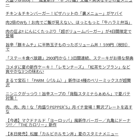
ー
チキン＆チキンバーガー！ピザハットの「裏メニュー」がヤバイ
肉2倍のWも！お肉でご飯が見えない、ほっともっと「牛ハラミ弁当」
肉の圧よ!! にんにくたっぷり「超ボリュームバーガー」が4日間限定で
登場
旨辛「豚キムチ」に半熟玉子ものったボリューム丼！ 599円（税別）
で
「ステーキ食べ放題」2900円から！3日間連続、ステーキがお得な祭典
コメダに夏の新作ケーキ！「レモンチーズ」「紅茶モンブラン」など
爽やかな3つの味わい
まるで宝石！「PARM（パルム）」新作は4種のベリーミックスが超贅
沢
ニンニクがっつり！旨辛スープの「背脂スタミナらぁめん」で夏バテ
対策！
肉、肉、肉！な「肉盛りPEPPER’S」月イチ登場！贅沢プレートを逃す
な
【今週】マクドナルド「ヨーロッパ」風新作バーガー／丸亀にドーナ
ツ!?／「THE カロリー」新作
【本日発売】松屋「カルビホルモン丼」夏のスタミナメニュー