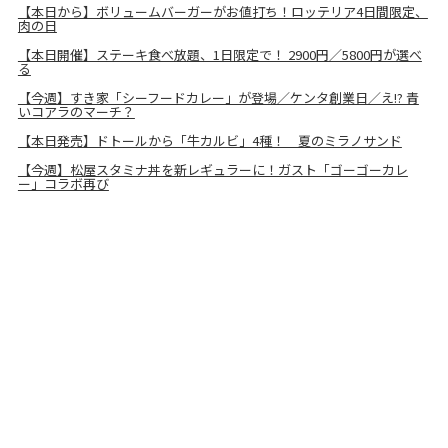
【本日から】ボリュームバーガーがお値打ち！ロッテリア4日間限定、
肉の日
【本日開催】ステーキ食べ放題、1日限定で！ 2900円／5800円が選べ
る
【今週】すき家「シーフードカレー」が登場／ケンタ創業日／え!? 青
いコアラのマーチ？
【本日発売】ドトールから「牛カルビ」4種！ 夏のミラノサンド
【今週】松屋スタミナ丼を新レギュラーに！ガスト「ゴーゴーカレ
ー」コラボ再び