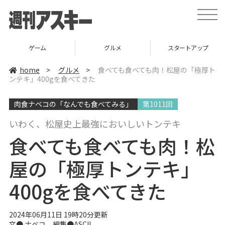
t
o
g
g
l
グルメ
スタートアップ
ICT
e
n
a
home
>
グルメ
>
食べても食べても肉！松屋の「極厚ト
v
ンテキ」400gを食べてきた
i
g
a
肉食ナベコの「なんでも食べてみる」
第1011回
t
i
o
いわく、松屋史上最強においしいトンテキ
n
食べても食べても肉！松
屋の「極厚トンテキ」
400gを食べてきた
2024年06月11日 19時20分更新
文●
ナベコ
編集●ASCII