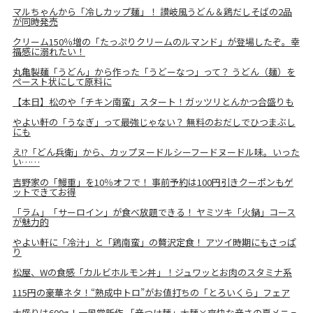
マルちゃんから「冷しカップ麺」！ 讃岐風うどん＆鶏だしそばの2品
が同時発売
クリーム150％増の「たっぷりクリームのルマンド」が登場したぞ。幸
福感に溺れたい！
丸亀製麺「うどん」から作った「うどーなつ」って？ うどん（麺）を
ペースト状にして原料に
【本日】松のや「チキン南蛮」スタート！ガッツリとんかつ合盛りも
やよい軒の「うなぎ」って最強じゃない？ 無料のおだしでひつまぶし
にも
え!?「どん兵衛」から、カップヌードルシーフードヌードル味。いった
い……
吉野家の「鰻重」を10％オフで！ 事前予約は100円引きクーポンもゲ
ットできてお得
「ラム」「サーロイン」が食べ放題できる！ ヤミツキ「火鍋」コース
が魅力的
やよい軒に「冷汁」と「鶏南蛮」の贅沢定食！ アツイ時期にもさっぱ
り
松屋、Wの食感「カルビホルモン丼」！ジュワッとお肉のスタミナ系
115円の豪華ネタ！“熟成中トロ”がお値打ちの「とろいくら」フェア
大盛りは600g！一風堂新作 「辛つけ麺」太麺×爽快な辛さの夏メニュ