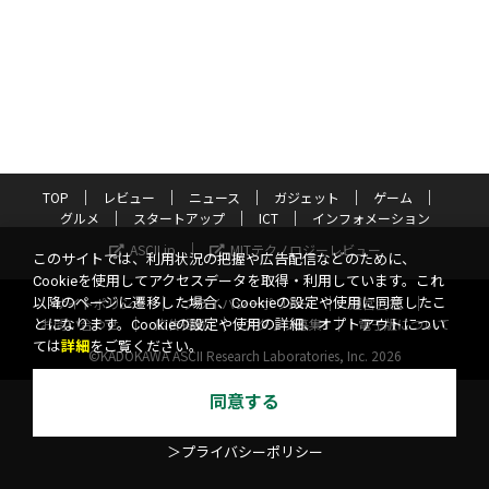
TOP
レビュー
ニュース
ガジェット
ゲーム
グルメ
スタートアップ
ICT
インフォメーション
ASCII.jp
MITテクノロジーレビュー
このサイトでは、利用状況の把握や広告配信などのために、
Cookieを使用してアクセスデータを取得・利用しています。これ
サイトポリシー
プライバシーポリシー
運営会社
以降のページに遷移した場合、Cookieの設定や使用に同意したこ
お問い合わせ
広告掲載
スタッフ募集
電子版について
とになります。Cookieの設定や使用の詳細、オプトアウトについ
ては
詳細
をご覧ください。
©KADOKAWA ASCII Research Laboratories, Inc. 2026
同意する
＞プライバシーポリシー