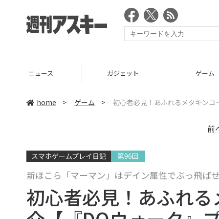
ニュース
ガジェット
ゲーム
home
>
ゲーム
>
初心者必見！あふれるメタキンコイ
前
スマホゲームプレイ日記
第96回
新ほこら「マーマン」はデイン属性でぶっ飛ば
初心者必見！あふれる
介【『DQウォーク』プ