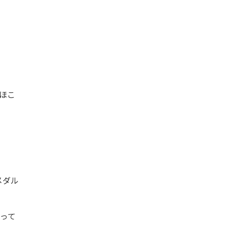
ほこ
メダル
って