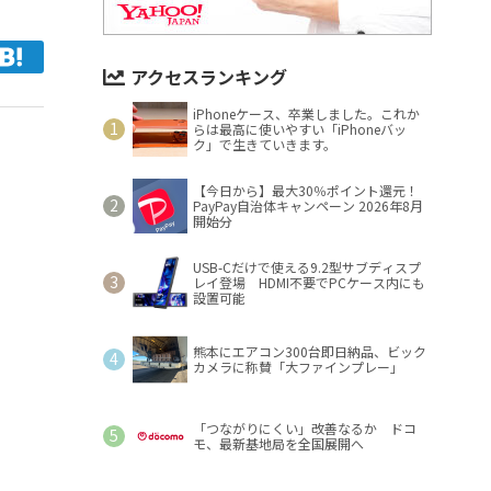
アクセスランキング
iPhoneケース、卒業しました。これか
らは最高に使いやすい「iPhoneバッ
ク」で生きていきます。
【今日から】最大30％ポイント還元！
PayPay自治体キャンペーン 2026年8月
開始分
USB-Cだけで使える9.2型サブディスプ
レイ登場 HDMI不要でPCケース内にも
設置可能
熊本にエアコン300台即日納品、ビック
カメラに称賛「大ファインプレー」
「つながりにくい」改善なるか ドコ
モ、最新基地局を全国展開へ