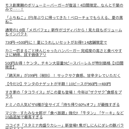
モス創業期のボリューミーバーガーが復活！4日間限定、なんと千葉の
みで……！
「ふちねこ」が5年ぶりに帰ってきた！ベローチェでもらえる、夏の黒
ねこ
通常の1.6倍「メガパフェ」新作がゴディバから！見た目もボリューム
もインパクト
730円→500円に！ 夏にうれしいセットがお得!! 14店舗限定で
カニ一匹まるごと挟んじゃったハンバーガー 完成度の高さと食べやす
さに納得、試す価値アリ
500円お得！ケンタ、チキン大容量9ピースバーレルが特別価格【3日間
限定】
「鶏天丼」が399円（税別）！ サックサク食感、甘辛タレでいただく
【今だけ】ケンタのナゲットが半額！10ピースが960円→480円
すき家の「タコライス」がこの夏も登場！ 今年は“ザクザク”食感をプ
ラス
ドミノの人気ピザ6種が全サイズ「持ち帰り60%オフ」が最強すぎる
マジか…すたみな太郎が「食べ放題」強化!! 「牛タン」「ケーキ」など
10品追加で最高すぎる
ココイチ「スタミナ肉盛りカレー」新登場!! 焦がしにんにダレの豚バラ