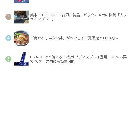
熊本にエアコン300台即日納品、ビックカメラに称賛「大フ
ァインプレー」
「鬼おろし牛タン丼」がおいしそ！夏限定で1110円～
USB-Cだけで使える9.2型サブディスプレイ登場 HDMI不要
でPCケース内にも設置可能