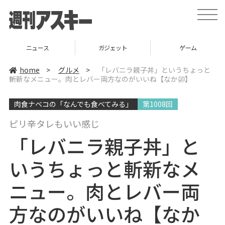
t
o
g
g
l
ニュース
ガジェット
ゲーム
e
n
a
home
>
グルメ
>
「レバニラ親子丼」というちょっと
v
斬新なメニュー。肉とレバー両方なのがいいね【なか卯】
i
g
a
肉食ナベコの「なんでも食べてみる」
第1008回
t
i
o
ピリ辛タレもいい感じ
n
「レバニラ親子丼」と
いうちょっと斬新なメ
ニュー。肉とレバー両
方なのがいいね【なか