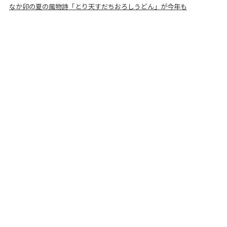
なか卯の夏の風物詩「とり天すだちおろしうどん」が今年も