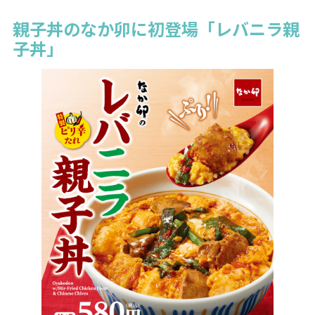
親子丼のなか卯に初登場「レバニラ親
子丼」