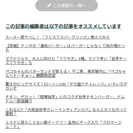
この連載の一覧へ
この記事の編集者は以下の記事をオススメしています
スースー感ヤバし！ 「フリスクスパークリング」飲んでみた
【悲報】ケンタの「凄肉バーガー」はバーガーじゃなくて肉の塊だっ
た
マクドナルド、大人に向けた「てりやき」3種。マジで辛い「旨辛チー
ズてりやき」も
ペコちゃんのバターサンドが買える！ 不二家、東京駅内に「ペコちゃ
ん×トーキョー」期間限定店
驚きのビッグサイズ！ローソン100「デカ盛りチャレンジ」いろいろデ
カいぞ
チキン、デカっ！「喧嘩独学」とのコラボ甘辛チキンバーガー、ドム
ドム一部店舗で
これなに!?「大阪旨甘辛カレーインディアンスパ」なんとカツものって
豪勢！
ミスドに見たことない新ドーナツ！ 生地にチーズ入り「フロマージ
ュ・ド」