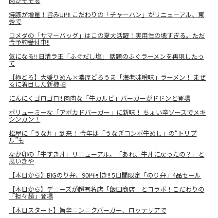
肉がそそる
焼豚が増量！旨みUP!! こだわりの「チャーハン」がリニューアル、東
秀で
コメダの「サマーバッグ」はこの夏大活躍！実用性の塊すぎる。ただ
今予約受付中!!
気になる!! 日清ラ王「ふぐだし塩」 話題のふぐラーメンを再現したっ
て
【極どろ】大盛りめん×濃厚どろうま「海老味噌味」ラーメン！ まぜ
るに着目した新機軸
にんにくゴロゴロ!! 肉肉な「牛カルビ」バーガーがドドンと登場
ボリューミーな「アボカドバーガー」に新味！ ちょい辛ソースでメキ
シンカン！
松屋に「うな丼」到来！ 今年は「うなぎコンボ牛めし」の“トリプ
ル”も
なか卯の「牛すき丼」リニューアル。「あれ、牛丼に戻ったの？」と
思いきや
【本日から】BIGのり弁、90円引き!! 5日間限定「のり弁」4品セール
【本日から】デニーズが超有名店「飯田商店」とコラボ！こだわりの
「担々麺」登場
【本日スタート】旨辛ニンニクバーガー、ロッテリアで