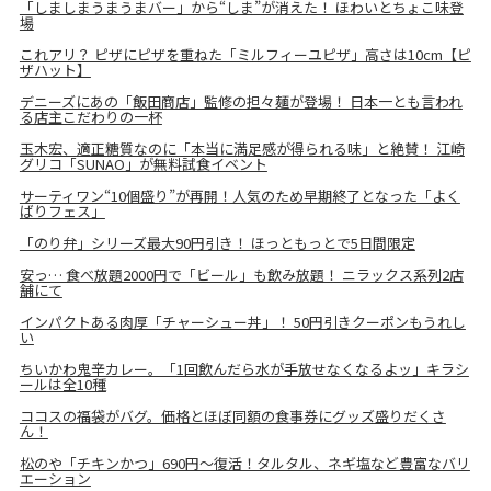
「しましまうまうまバー」から“しま”が消えた！ ほわいとちょこ味登
場
これアリ？ ピザにピザを重ねた「ミルフィーユピザ」高さは10cm【ピ
ザハット】
デニーズにあの「飯田商店」監修の担々麺が登場！ 日本一とも言われ
る店主こだわりの一杯
玉木宏、適正糖質なのに「本当に満足感が得られる味」と絶賛！ 江崎
グリコ「SUNAO」が無料試食イベント
サーティワン“10個盛り”が再開！人気のため早期終了となった「よく
ばりフェス」
「のり弁」シリーズ最大90円引き！ ほっともっとで5日間限定
安っ… 食べ放題2000円で「ビール」も飲み放題！ ニラックス系列2店
舗にて
インパクトある肉厚「チャーシュー丼」！ 50円引きクーポンもうれし
い
ちいかわ鬼辛カレー。「1回飲んだら水が手放せなくなるよッ」キラシ
ールは全10種
ココスの福袋がバグ。価格とほぼ同額の食事券にグッズ盛りだくさ
ん！
松のや「チキンかつ」690円～復活！タルタル、ネギ塩など豊富なバリ
エーション