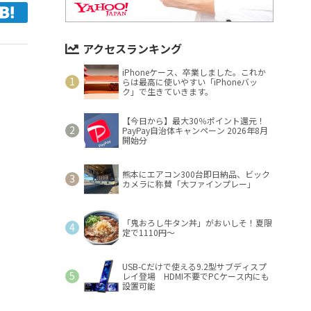
アクセスランキング
iPhoneケース、卒業しました。これか
らは最高に使いやすい「iPhoneバッ
ク」で生きていきます。
【今日から】最大30％ポイント還元！
PayPay自治体キャンペーン 2026年8月
開始分
熊本にエアコン300台即日納品、ビック
カメラに称賛「大ファインプレー」
「鬼おろし牛タン丼」がおいしそ！夏限
定で1110円～
USB-Cだけで使える9.2型サブディスプ
レイ登場 HDMI不要でPCケース内にも
設置可能