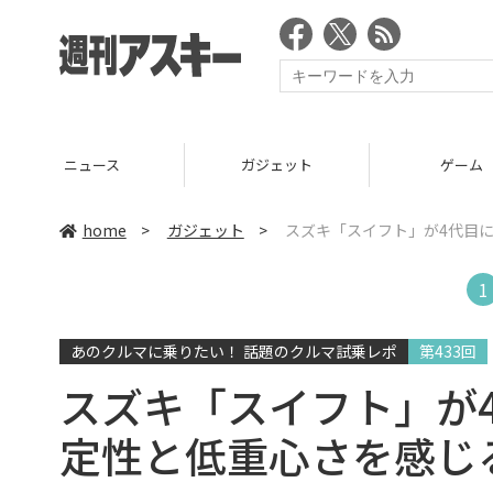
ニュース
ガジェット
ゲーム
home
>
ガジェット
>
スズキ「スイフト」が4代目
1
あのクルマに乗りたい！ 話題のクルマ試乗レポ
第433回
スズキ「スイフト」が
定性と低重心さを感じ