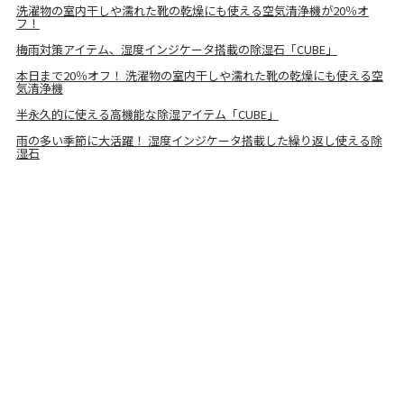
洗濯物の室内干しや濡れた靴の乾燥にも使える空気清浄機が20％オ
フ！
梅雨対策アイテム、湿度インジケータ搭載の除湿石「CUBE」
本日まで20％オフ！ 洗濯物の室内干しや濡れた靴の乾燥にも使える空
気清浄機
半永久的に使える高機能な除湿アイテム「CUBE」
雨の多い季節に大活躍！ 湿度インジケータ搭載した繰り返し使える除
湿石