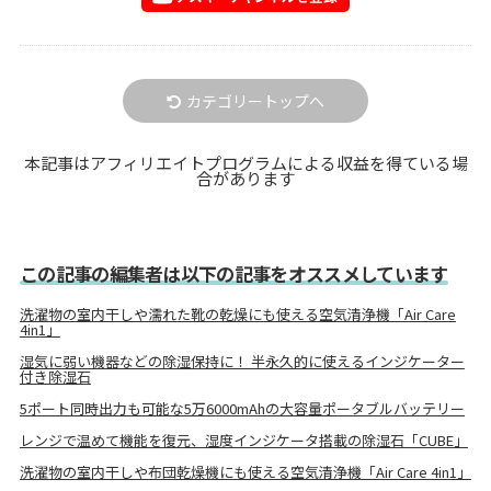
カテゴリートップへ
本記事はアフィリエイトプログラムによる収益を得ている場
合があります
この記事の編集者は以下の記事をオススメしています
洗濯物の室内干しや濡れた靴の乾燥にも使える空気清浄機「Air Care
4in1」
湿気に弱い機器などの除湿保持に！ 半永久的に使えるインジケーター
付き除湿石
5ポート同時出力も可能な5万6000mAhの大容量ポータブルバッテリー
レンジで温めて機能を復元、湿度インジケータ搭載の除湿石「CUBE」
洗濯物の室内干しや布団乾燥機にも使える空気清浄機「Air Care 4in1」