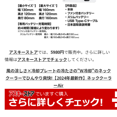
アスキーストア
では、
5980
円
で販売中。さらに詳しい
情報は
アスキーストアでチェック
してください。
風の涼しさ×冷却プレートの冷たさの"W冷却"のネック
クーラーでひんやり爽快!【2024年最新作】ネッククーラ
ーAir