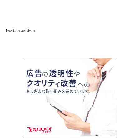
Tweets by weeklyascii