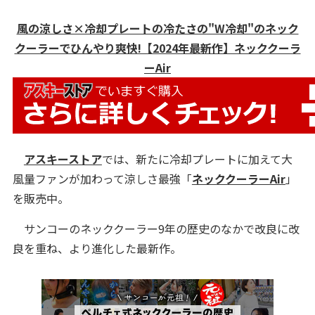
風の涼しさ×冷却プレートの冷たさの"W冷却"のネック
クーラーでひんやり爽快!【2024年最新作】ネッククーラ
ーAir
アスキーストア
では、新たに冷却プレートに加えて大
風量ファンが加わって涼しさ最強「
ネッククーラーAir
」
を
販売
中。
サンコーのネッククーラー9年の歴史のなかで改良に改
良を重ね、より進化した最新作。