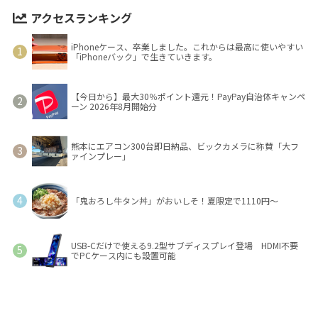
アクセスランキング
iPhoneケース、卒業しました。これからは最高に使いやすい
「iPhoneバック」で生きていきます。
【今日から】最大30％ポイント還元！PayPay自治体キャンペ
ーン 2026年8月開始分
熊本にエアコン300台即日納品、ビックカメラに称賛「大フ
ァインプレー」
「鬼おろし牛タン丼」がおいしそ！夏限定で1110円～
USB-Cだけで使える9.2型サブディスプレイ登場 HDMI不要
でPCケース内にも設置可能