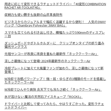
用途に応じて変形できるラチェットドライバー「40変形COMBINATION
RACHET AR-TOOLKIT40」
収納力も使い勝手も抜群の山羊革長財布
ビジネスからカジュアルまで幅広く活躍するから便利！ 人気の3WAY
バッグ「Chambray Polyester 3WAY BAG」
スマホも立てられる引き出し付き、横幅たっぷり590mmのディスプレ
ー台
ダッシュボードやボトルホルダーに クリップオンタイプの折り畳み
偏光サングラス
元祖サンコーが改良に改良を重ねた最新作「ネッククーラーAir」
涼しさ最強になって登場! 2024年最新作のネッククーラーAir
冷却プレートに加えて大風量ファンが加わり、涼しさ最強になって新
登場！
W冷却で冷感パワーアップ！ 強・弱・ゆらぎの3種類のモードを搭載し
たネッククーラーAir
W冷却でひんやり爽快 炎天下でも冷たさ続く「ネッククーラーAir」
氷が溶けない 魔法の天然石アイスキューブ「ROCKS」
ドライバーと比較して使ってみたら、やはりすごかった。変形ラチェ
ットドライバー