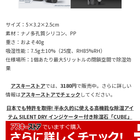
サイズ：5×3.2×2.5cm
素材：ナノ多孔質シリコン、PP
重さ：およそ40g
吸湿性能：7.5g±10%（25度、RH85%RH）
仕様場所：1個あたり最大5リットルの閉鎖空間で除湿効
果
アスキーストア
では、
3180円
で販売中。さらに詳しい
情報は
アスキーストアでチェック
してください。
日本でも特許を取得! 半永久的に使える高機能な除湿アイ
テム SILENT DRY インジケーター付き除湿石「CUBE」