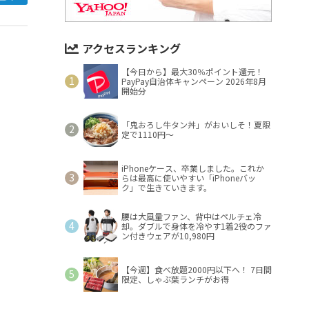
アクセスランキング
【今日から】最大30％ポイント還元！
PayPay自治体キャンペーン 2026年8月
開始分
「鬼おろし牛タン丼」がおいしそ！夏限
定で1110円～
iPhoneケース、卒業しました。これか
らは最高に使いやすい「iPhoneバッ
ク」で生きていきます。
腰は大風量ファン、背中はペルチェ冷
却。ダブルで身体を冷やす1着2役のファ
ン付きウェアが10,980円
【今週】食べ放題2000円以下へ！ 7日間
限定、しゃぶ葉ランチがお得