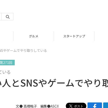
グルメ
スタートアップ
NSやゲームでやり取りしている
第271回
ている
人とSNSやゲームでやり
文● 高橋暁子 編集●ASCII