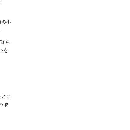
く。
後の小
。
「知ら
Sを
たとこ
り取