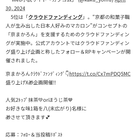
30, 2024
5位は「
クラウドファンディング
」。“京都の和菓子職
人が生み出した日本人好みのマカロン”がコンセプトの
「京まかろん」を支援するためのクラウドファンディン
グが実施中。公式アカウントではクラウドファンディン
グ盛り上げ企画と称したフォロー＆RPキャンペーンが開
催されました。
京まかろんｸﾗｳﾄﾞﾌｧﾝﾃﾞｨﾝｸﾞ👇
https://t.co/Cx7mPDQ5MC
盛り上げX🎁企画開催‼️
人気2ﾄｯﾌﾟ抹茶💚orほうじ茶🤎
お好きな味1箱を八(末広がり)名様に
🎁させて頂きます💕
応募：ﾌｫﾛｰ＆当投稿ﾘﾎﾟｽﾄ