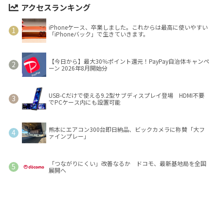
アクセスランキング
iPhoneケース、卒業しました。これからは最高に使いやすい
「iPhoneバック」で生きていきます。
【今日から】最大30％ポイント還元！PayPay自治体キャンペ
ーン 2026年8月開始分
USB-Cだけで使える9.2型サブディスプレイ登場 HDMI不要
でPCケース内にも設置可能
熊本にエアコン300台即日納品、ビックカメラに称賛「大フ
ァインプレー」
「つながりにくい」改善なるか ドコモ、最新基地局を全国
展開へ