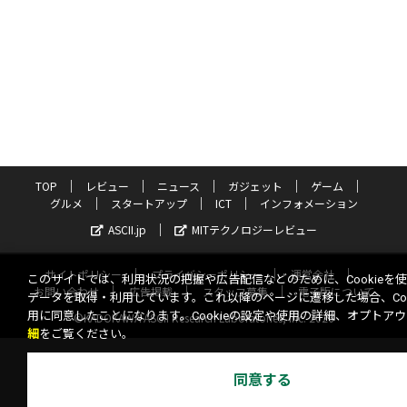
TOP
レビュー
ニュース
ガジェット
ゲーム
グルメ
スタートアップ
ICT
インフォメーション
ASCII.jp
MITテクノロジーレビュー
サイトポリシー
プライバシーポリシー
運営会社
このサイトでは、利用状況の把握や広告配信などのために、Cookieを
お問い合わせ
広告掲載
スタッフ募集
電子版について
データを取得・利用しています。これ以降のページに遷移した場合、Coo
用に同意したことになります。Cookieの設定や使用の詳細、オプトア
©KADOKAWA ASCII Research Laboratories, Inc. 2026
細
をご覧ください。
同意する