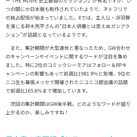
ー THE MOVIE 史上最香のミッション』が有名ですが、い
つの間にか日本版も制作されていたようで、ネトフリで
の独占配信が始まっていました。Xでは、主人公・冴羽獠
を演じる鈴木亮平さんの“日本人俳優とは思えぬガンアク
ション”が話題となっているようです。
また、集計期間が大型連休と重なったため、GW合わせ
のキャンペーンやイベントに関するワードが注目を集め
ました。特に2位のコミックシーモアはフォロー＆RPキ
ャンペーンの影響もあって前週比1981.9％と急増。9位の
ニコ生も幕張メッセで開催されたニコニコ超会議の話題
で前週比165.6％まで増加しています。
次回の集計期間はGW後半戦。どのようなワードが盛り
上がるのか、楽しみですね！