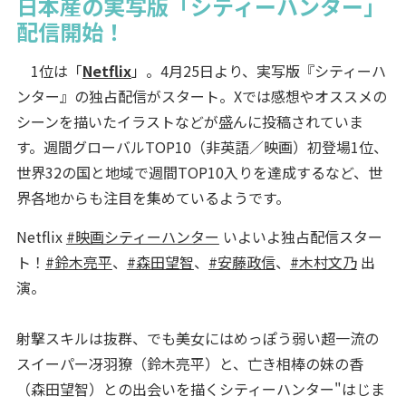
日本産の実写版「シティーハンター」
配信開始！
1位は「
Netflix
」。4月25日より、実写版『シティーハ
ンター』の独占配信がスタート。Xでは感想やオススメの
シーンを描いたイラストなどが盛んに投稿されていま
す。週間グローバルTOP10（非英語／映画）初登場1位、
世界32の国と地域で週間TOP10入りを達成するなど、世
界各地からも注目を集めているようです。
Netflix
#映画シティーハンター
いよいよ独占配信スター
ト！
#鈴木亮平
、
#森田望智
、
#安藤政信
、
#木村文乃
出
演。
射撃スキルは抜群、でも美女にはめっぽう弱い超一流の
スイーパー冴羽獠（鈴木亮平）と、亡き相棒の妹の香
（森田望智）との出会いを描くシティーハンター"はじま