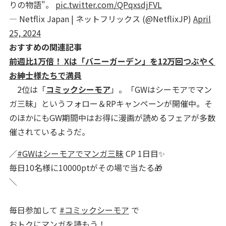
りの物語"。
pic.twitter.com/QPqxsdjFVL
— Netflix Japan | ネットフリックス (@NetflixJP)
April
25, 2024
おすすめの関連記事
前週比1万倍！ Xは「バニーガーデン」を12万回つぶやく
お紳士様たちで満員
2位は「
コミックシーモア
」。「GWはシーモアでマン
ガ三昧」というフォロー＆RPキャンペーンが開催中。そ
のほかにもGW期間中はお得に漫画が読めるフェアが多数
催されているようだ。
／
#GWはシーモアでマンガ三昧
CP 1日目✨
毎日10名様に10000ptがその場で当たる🎁
＼
毎日参加して
#コミックシーモア
で
おトクにマンガを読もう！