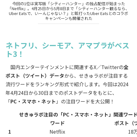
今回の1位は実写版「シティーハンター」の独占配信が始まった
「Netflix」。4月25日から5月8日まで「シティーハンター観るなら、
Uber Eatsで、いーんじゃない？」と銘打ったUber Eatsとのコラボ
キャンペーンも開催された
ネトフリ、シーモア、アマプラがベス
ト3！
国内エンターテインメントに関連するX／Twitterの
全
ポスト（ツイート）データ
から、せきゅラボが注目する
流行ワードをランキング形式で紹介します。今回は2024
年4月24日から30日までのポストデータをもとに、
「
PC・スマホ・ネット
」の注目ワードを大公開！
せきゅラボ注目の「PC・スマホ・ネット」関連ワード 
ワード
ポスト（
1
Netflix
18