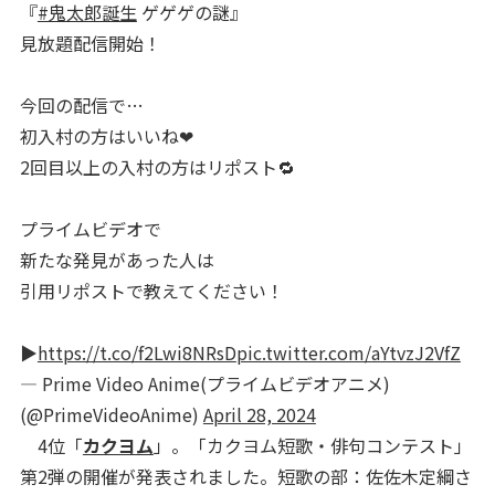
『
#鬼太郎誕生
ゲゲゲの謎』
見放題配信開始！
今回の配信で…
初入村の方はいいね❤
2回目以上の入村の方はリポスト🔁
プライムビデオで
新たな発見があった人は
引用リポストで教えてください！
▶︎
https://t.co/f2Lwi8NRsD
pic.twitter.com/aYtvzJ2VfZ
— Prime Video Anime(プライムビデオアニメ)
(@PrimeVideoAnime)
April 28, 2024
4位「
カクヨム
」。「カクヨム短歌・俳句コンテスト」
第2弾の開催が発表されました。短歌の部：佐佐木定綱さ