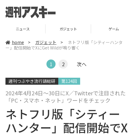
ニュース
ガジェット
ゲーム
home
>
ガジェット
>
ネトフリ版「シティーハンタ
ー」配信開始でXにGet Wildが鳴り響く
1
2
次へ
週刊つぶやき流行語総研
第124回
2024年4月24日～30日にX／Twitterで注目された
「PC・スマホ・ネット」ワードをチェック
ネトフリ版「シティー
ハンター」配信開始でX