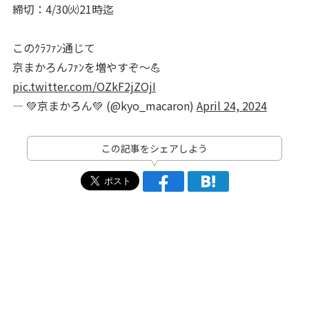
締切：4/30㈫21時迄
このｸﾗﾌｧﾝ通じて
京まかろんﾌｧﾝを増やすぞ〜💪
pic.twitter.com/OZkF2jZOjI
— 💚京まかろん💚 (@kyo_macaron)
April 24, 2024
この記事をシェアしよう