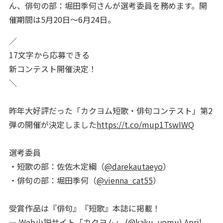
ん、俳句の部：堀田季何さんが選考委員を務めます。開
催期間は5月20日～6月24日。
／
17文字から応募できる
新コンテスト開催決定！
＼
昨年大好評だった「カクヨム短歌・俳句コンテスト」第2
弾の開催が決定しました
https://t.co/mup1TswIWQ
選考委員
・短歌の部：佐佐木定綱（
@darekautaeyo
）
・俳句の部：堀田季何（
@vienna_cat55
）
受賞作品は『俳句』『短歌』本誌に掲載！
— Web小説サイト「カクヨム」 (@kaku_yomu)
April