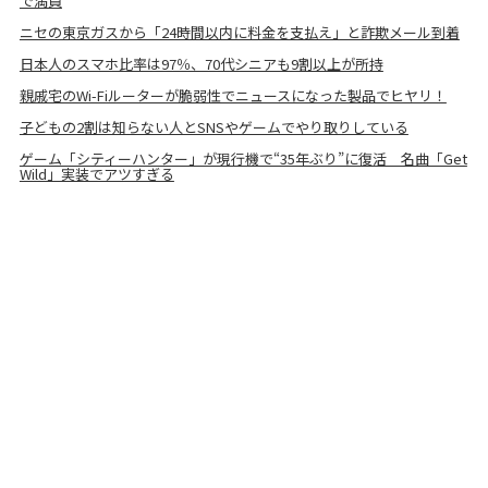
で満員
ニセの東京ガスから「24時間以内に料金を支払え」と詐欺メール到着
日本人のスマホ比率は97％、70代シニアも9割以上が所持
親戚宅のWi-Fiルーターが脆弱性でニュースになった製品でヒヤリ！
子どもの2割は知らない人とSNSやゲームでやり取りしている
ゲーム「シティーハンター」が現行機で“35年ぶり”に復活 名曲「Get
Wild」実装でアツすぎる