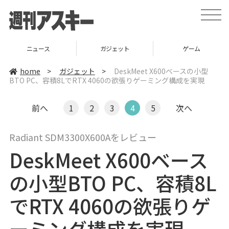
t
o
g
g
l
ニュース
ガジェット
ゲーム
e
n
a
home
>
ガジェット
>
DeskMeet X600ベースの小型
v
BTO PC、容積8LでRTX 4060の欲張りゲーミング構成を実現
i
g
a
t
前へ
1
2
3
4
5
次へ
i
o
n
Radiant SDM3300X600Aをレビュー
DeskMeet X600ベース
の小型BTO PC、容積8L
でRTX 4060の欲張りゲ
ーミング構成を実現