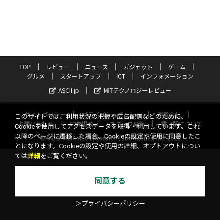
TOP
レビュー
ニュース
ガジェット
ゲーム
グルメ
スタートアップ
ICT
インフォメーション
ASCII.jp
MITテクノロジーレビュー
サイトポリシー
プライバシーポリシー
運営会社
このサイトでは、利用状況の把握や広告配信などのために、
お問い合わせ
広告掲載
スタッフ募集
電子版について
Cookieを使用してアクセスデータを取得・利用しています。これ
以降のページに遷移した場合、Cookieの設定や使用に同意したこ
©KADOKAWA ASCII Research Laboratories, Inc. 2026
とになります。Cookieの設定や使用の詳細、オプトアウトについ
ては
詳細
をご覧ください。
同意する
＞プライバシーポリシー