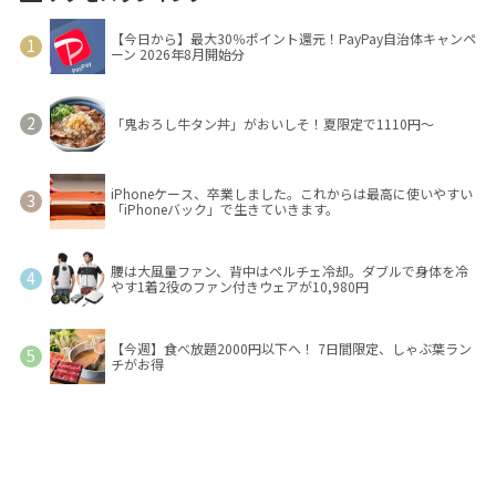
【今日から】最大30％ポイント還元！PayPay自治体キャンペ
ーン 2026年8月開始分
「鬼おろし牛タン丼」がおいしそ！夏限定で1110円～
iPhoneケース、卒業しました。これからは最高に使いやすい
「iPhoneバック」で生きていきます。
腰は大風量ファン、背中はペルチェ冷却。ダブルで身体を冷
やす1着2役のファン付きウェアが10,980円
【今週】食べ放題2000円以下へ！ 7日間限定、しゃぶ葉ラン
チがお得