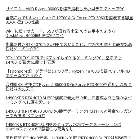
サイコム、AMD Ryzen 8600Gを標準搭載した小型デスクトップPC
全然これでいいわ！Core i7-12700＆GeForce RTX 3060を搭載する容量
8Lの小型PCの性能
Wi-Fiにビデオカード、SSDが盛れる小型PCのお手本のような
DeskMeet B660採用PCがスゴイ
水準器付きRTX 4070 Ti SUPERで装い新たに、空冷でも意外と静かな高
性能ゲーミングPC
RTX 4070 Ti SUPERで4KプレイもイケるゲーミングPC、空冷でも
14700Fが最大61度でド安定
【sponsored】 グラボなしPCの星、Ryzen 7 8700G搭載PCはフルHD
でゲームできるの？
容積8Lの小型PCでRyzen 5 8600G＆GeForce RTX 4060を運用、温度と
性能は大丈夫？
14900KF＆RTX 4070 SUPER構成で最大35.9dB、図書館よりも静かなゲ
ーミングPCに耳を澄ます
14900KF＆RTX 4070 SUPERの静音ゲーミングPCはFFXIV: 黄金のレガシ
ーでも快適4Kプレイ!?
14900K＆RTX 4080 SUPERのデュアル水冷ワークステーションは
Noctuaファン×6で静音性も死角なし
高負荷時でも40dB未満、14900Kは91度でRTX 4080 SUPERは約56度！