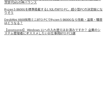
次世代WSの神バランス
Ryzen 5 8600Gを標準搭載する1.92LのBTO PC、超小型PCの決定版にな
りそう
DeskMini X600採用ミニBTO PCでRyzen 5 8600Gなら性能・温度・騒音
はどうなる？
【sponsored】 Windows 11への入れ替えはお済みですか？ 企業のシ
ステム管理者にオススメしたいお仕事用BTO PC3選