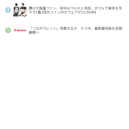
腰は大風量ファン、背中はペルチェ冷却。ダブルで身体を冷
やす1着2役のファン付きウェアが10,980円
「つながりにくい」改善なるか ドコモ、最新基地局を全国
展開へ