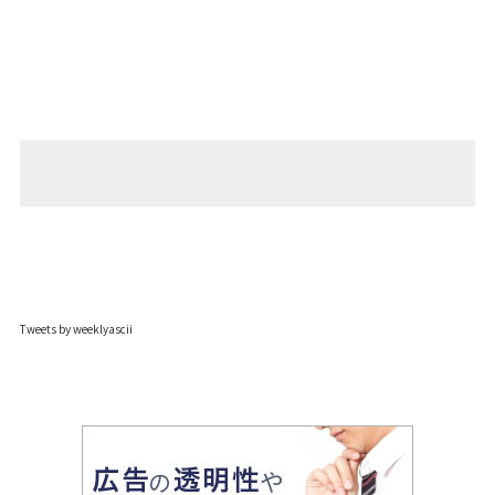
Tweets by weeklyascii