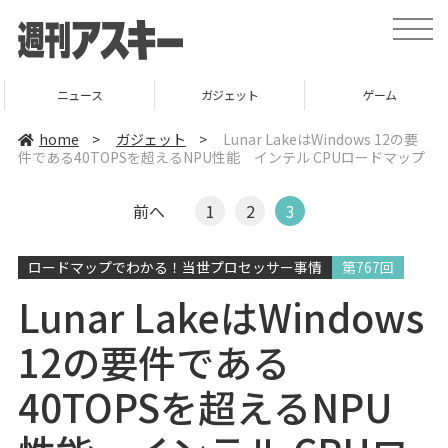
t
o
g
g
l
ニュース
ガジェット
ゲーム
e
n
a
home
>
ガジェット
>
Lunar LakeはWindows 12の要
v
件である40TOPSを超えるNPU性能 インテル CPUロードマップ
i
g
a
t
前へ
1
2
3
i
o
n
ロードマップでわかる！当世プロセッサー事情
第767回
Lunar LakeはWindows
12の要件である
40TOPSを超えるNPU