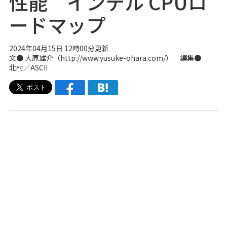
性能 インテル CPUロ
ードマップ
2024年04月15日 12時00分更新
文●
大原雄介（http://www.yusuke-ohara.com/）
編集●
北村／ASCII