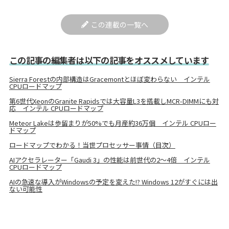
この連載の一覧へ
この記事の編集者は以下の記事をオススメしています
Sierra Forestの内部構造はGracemontとほぼ変わらない インテル
CPUロードマップ
第6世代XeonのGranite Rapidsでは大容量L3を搭載しMCR-DIMMにも対
応 インテル CPUロードマップ
Meteor Lakeは歩留まりが50%でも月産約36万個 インテル CPUロー
ドマップ
ロードマップでわかる！当世プロセッサー事情（目次）
AIアクセラレーター「Gaudi 3」の性能は前世代の2～4倍 インテル
CPUロードマップ
AIの急速な導入がWindowsの予定を変えた!? Windows 12がすぐには出
ない可能性