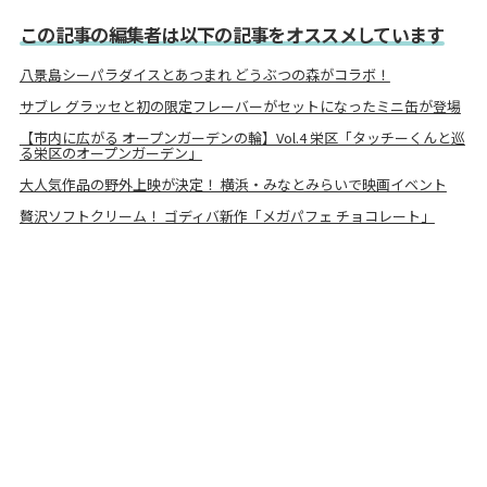
この記事の編集者は以下の記事をオススメしています
八景島シーパラダイスとあつまれ どうぶつの森がコラボ！
サブレ グラッセと初の限定フレーバーがセットになったミニ缶が登場
【市内に広がる オープンガーデンの輪】Vol.4 栄区「タッチーくんと巡
る栄区のオープンガーデン」
大人気作品の野外上映が決定！ 横浜・みなとみらいで映画イベント
贅沢ソフトクリーム！ ゴディバ新作「メガパフェ チョコレート」