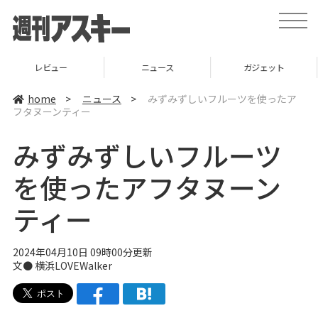
t
o
g
g
l
ニュース
ガジェット
ゲーム
e
n
a
home
>
ニュース
>
みずみずしいフルーツを使ったア
v
フタヌーンティー
i
g
a
みずみずしいフルーツ
t
i
o
を使ったアフタヌーン
n
ティー
2024年04月10日 09時00分更新
文● 横浜LOVEWalker