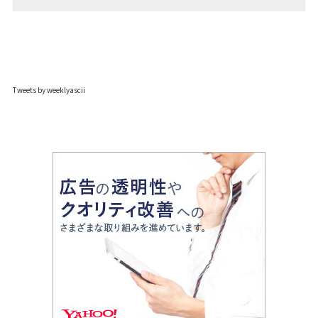
Tweets by weeklyascii