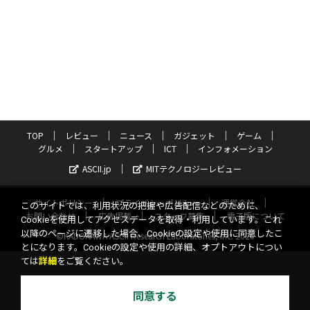
TOP
レビュー
ニュース
ガジェット
ゲーム
グルメ
スタートアップ
ICT
インフォメーション
ASCII.jp
MITテクノロジーレビュー
サイトポリシー
プライバシーポリシー
運営会社
このサイトでは、利用状況の把握や広告配信などのために、
お問い合わせ
広告掲載
スタッフ募集
電子版について
Cookieを使用してアクセスデータを取得・利用しています。これ
以降のページに遷移した場合、Cookieの設定や使用に同意したこ
©KADOKAWA ASCII Research Laboratories, Inc. 2026
とになります。Cookieの設定や使用の詳細、オプトアウトについ
ては
詳細
をご覧ください。
同意する