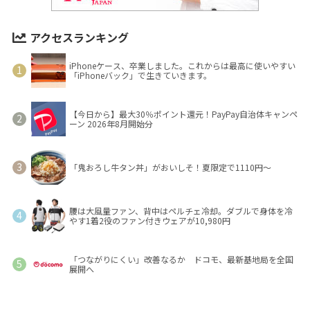
アクセスランキング
iPhoneケース、卒業しました。これからは最高に使いやすい
「iPhoneバック」で生きていきます。
【今日から】最大30％ポイント還元！PayPay自治体キャンペ
ーン 2026年8月開始分
「鬼おろし牛タン丼」がおいしそ！夏限定で1110円～
腰は大風量ファン、背中はペルチェ冷却。ダブルで身体を冷
やす1着2役のファン付きウェアが10,980円
「つながりにくい」改善なるか ドコモ、最新基地局を全国
展開へ