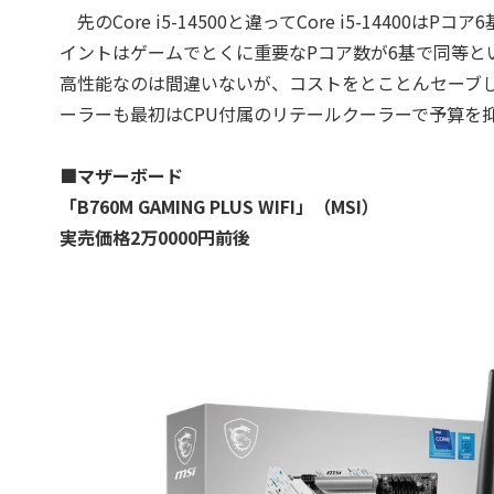
先のCore i5-14500と違ってCore i5-1440
イントはゲームでとくに重要なPコア数が6基で同等という
高性能なのは間違いないが、コストをとことんセーブし
ーラーも最初はCPU付属のリテールクーラーで予算を
■マザーボード
「B760M GAMING PLUS WIFI」（MSI）
実売価格2万0000円前後