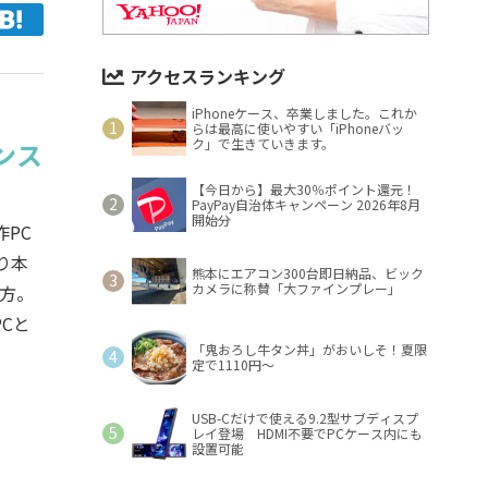
アクセスランキング
iPhoneケース、卒業しました。これか
らは最高に使いやすい「iPhoneバッ
ク」で生きていきます。
ンス
【今日から】最大30％ポイント還元！
PayPay自治体キャンペーン 2026年8月
開始分
PC
り本
熊本にエアコン300台即日納品、ビック
カメラに称賛「大ファインプレー」
方。
Cと
「鬼おろし牛タン丼」がおいしそ！夏限
定で1110円～
USB-Cだけで使える9.2型サブディスプ
レイ登場 HDMI不要でPCケース内にも
設置可能