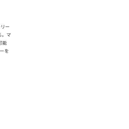
モリー
る。マ
可能
ーを