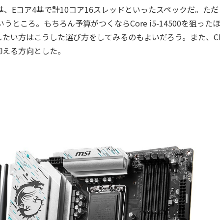
0はPコア6基、Eコア4基で計10コア16スレッドといったスペックだ。た
ところ。もちろん予算がつくならCore i5-14500を狙った
たい方はこうした選び方をしてみるのもよいだろう。また、C
抑える方向とした。