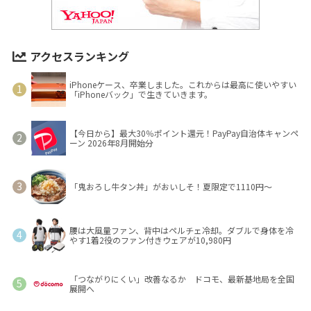
アクセスランキング
iPhoneケース、卒業しました。これからは最高に使いやすい
「iPhoneバック」で生きていきます。
【今日から】最大30％ポイント還元！PayPay自治体キャンペ
ーン 2026年8月開始分
「鬼おろし牛タン丼」がおいしそ！夏限定で1110円～
腰は大風量ファン、背中はペルチェ冷却。ダブルで身体を冷
やす1着2役のファン付きウェアが10,980円
「つながりにくい」改善なるか ドコモ、最新基地局を全国
展開へ