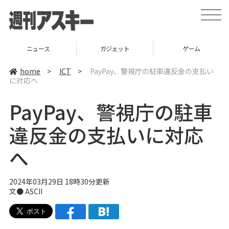
t
o
g
g
l
ニュース
ガジェット
ゲーム
e
n
a
home
>
ICT
>
PayPay、警視庁の駐車違反金の支払い
v
に対応へ
i
g
a
PayPay、警視庁の駐車
t
i
o
違反金の支払いに対応
n
へ
2024年03月29日 18時30分更新
文● ASCII