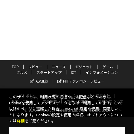
TOP
レビュー
ニュース
ガジェット
ゲーム
グルメ
スタートアップ
ICT
インフォメーション
ASCII.jp
MITテクノロジーレビュー
サイトポリシー
プライバシーポリシー
運営会社
このサイトでは、利用状況の把握や広告配信などのために、
お問い合わせ
広告掲載
スタッフ募集
電子版について
Cookieを使用してアクセスデータを取得・利用しています。これ
以降のページに遷移した場合、Cookieの設定や使用に同意したこ
©KADOKAWA ASCII Research Laboratories, Inc. 2026
とになります。Cookieの設定や使用の詳細、オプトアウトについ
ては
詳細
をご覧ください。