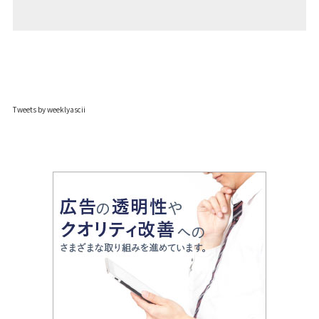
Tweets by weeklyascii